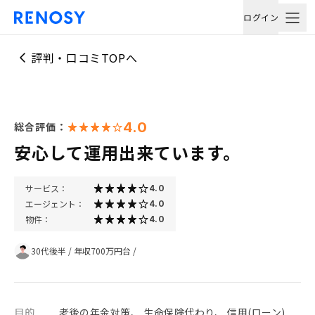
ログイン
評判・口コミTOPへ
4.0
総合評価：
安心して運用出来ています。
サービス：
4.0
エージェント：
4.0
物件：
4.0
30代後半
/
年収700万円台
/
目的
老後の年金対策、 生命保険代わり、 信用(ローン)