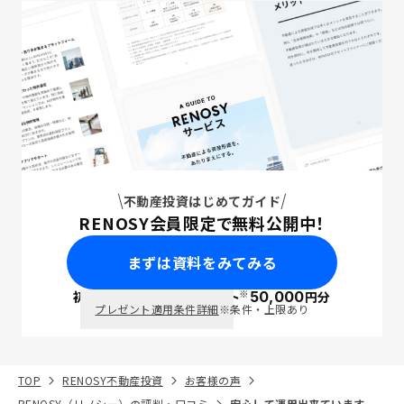
不動産投資はじめてガイド
RENOSY会員限定で無料公開中！
まずは資料をみてみる
※
初回面談で
ポイント
50,000
円分
PayPay
プレゼント適用条件詳細
※条件・上限あり
TOP
RENOSY不動産投資
お客様の声
RENOSY（リノシー）の評判・口コミ
安心して運用出来ています。