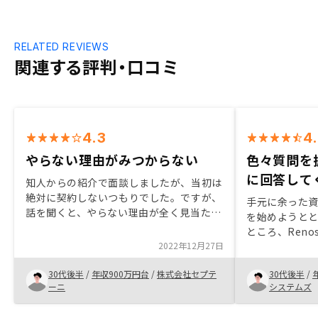
RELATED REVIEWS
関連する評判・口コミ
4.3
4
やらない理由がみつからない
色々質問を
に回答して
知人からの紹介で面談しましたが、当初は
絶対に契約しないつもりでした。ですが、
手元に余った
話を聞くと、やらない理由が全く見当たら
を始めようと
ず現状の株式分散の投資構造を変更すべき
ところ、Ren
であることを痛感させられました。低リス
2022年12月27日
良いので、Re
クで低リターンで着実に利益を得られると
ッフさんは面
思います。
30代後半
/
年収900万円台
/
株式会社セプテ
30代後半
/
が、素直に認
ーニ
システムズ
貰いましたの
物件もかなり