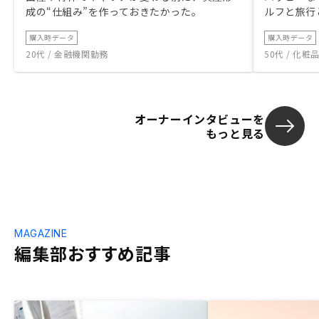
成の“仕組み”を作っておきたかった。
ルフと旅行
購入時データ
購入時データ
20代 / 金融機関勤務
50代 / 化
オーナーインタビューを
もっと見る
MAGAZINE
編集部おすすめ記事