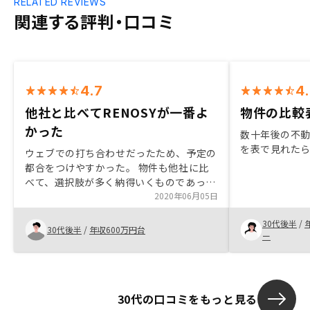
RELATED REVIEWS
関連する評判・口コミ
4.7
4
他社と比べてRENOSYが一番よ
物件の比較
かった
数十年後の不
を表で見れた
ウェブでの打ち合わせだったため、予定の
都合をつけやすかった。 物件も他社に比
べて、選択肢が多く納得いくものであっ
た。
2020年06月05日
30代後半
/
30代後半
/
年収600万円台
ー
30代の口コミをもっと見る