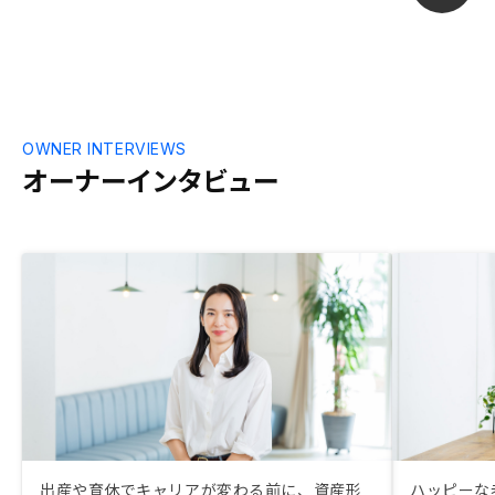
OWNER INTERVIEWS
オーナーインタビュー
出産や育休でキャリアが変わる前に、資産形
ハッピーな