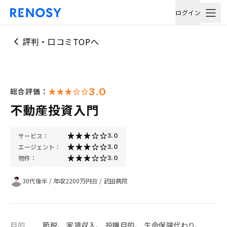
ログイン
評判・口コミTOPへ
3.0
総合評価：
不動産投資入門
サービス：
3.0
エージェント：
3.0
物件：
3.0
30代後半
/
年収2200万円台
/
武田病院
目的
節税、 家賃収入、 投機目的、 生命保険代わり、