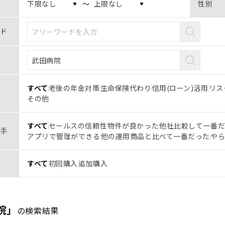
〜
性別
ド
すべて
老後の年金対策
生命保険代わり
信用(ローン)活用
リス
その他
すべて
セールスの信頼性
物件が良かった
他社比較して一番
手
アプリで管理ができる
他の運用商品と比べて一番だった
や
すべて
初回購入
追加購入
院」
の検索結果