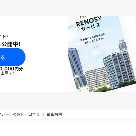
イド
料公開中！
みる
0,000
円分
・上限あり
リノシー）の評判・口コミ
武田病院