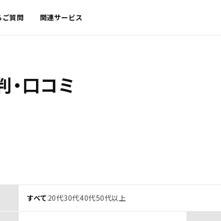
るご質問
関連サービス
判・口コミ
すべて
20代
30代
40代
50代以上