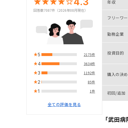
4.3
年収
回答数7087件（2026年08月現在）
フリーワー
勤務企業
投資目的
5
2175件
4
3634件
3
1192件
購入の決め
2
85件
1
1件
初回/追加
全ての評価を見る
「武田病