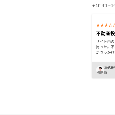
全1件中1〜
不動産
サイト内の
持った。不
がきっかけ
しにやって
た。不確か
30代後
め慎重に今
院
たいと思う
いはやめる