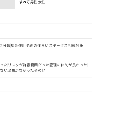
すべて
男性
女性
ク分散
現金運用
老後の住まい
ステータス
相続対策
だった
リスクが許容範囲だった
管理の体制が良かった
らない理由がなかった
その他