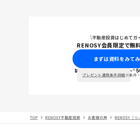
不動産投資はじめてガ
RENOSY会員限定で無
まずは資料をみて
※
初回面談で
ポイント
5
PayPay
プレゼント適用条件詳細
※条件
TOP
RENOSY不動産投資
お客様の声
RENOSY（