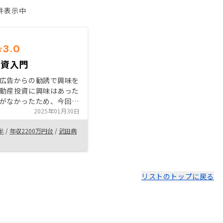
1件表示中
3.0
投資入門
広告からの勧誘で興味を
動産投資に興味はあった
がなかったため、今回試
みようという気になっ
2025年01月30日
な要素が含まれているた
半
/
年収2200万円台
/
武田病
後の推移を見守っていき
。結果次第で増やすある
を判断したい。
リストのトップに戻る