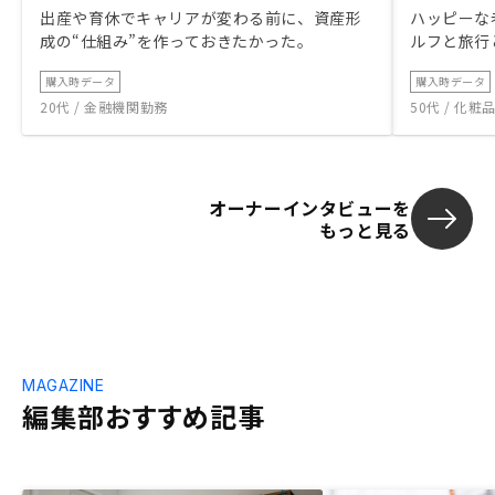
出産や育休でキャリアが変わる前に、資産形
ハッピーな
成の“仕組み”を作っておきたかった。
ルフと旅行
購入時データ
購入時データ
20代 / 金融機関勤務
50代 / 化
オーナーインタビューを
もっと見る
MAGAZINE
編集部おすすめ記事