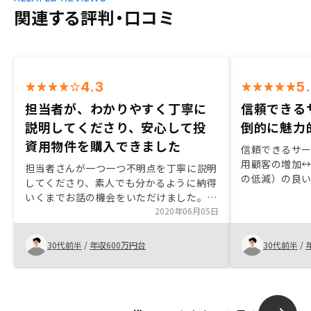
関連する評判・口コミ
4.3
5
担当者が、わかりやすく丁寧に
信頼できる
説明してくださり、安心して投
倒的に魅力
資用物件を購入できました
信頼できるサ
用顧客の増加
担当者さんが一つ一つ不明点を丁寧に説明
の低減）の良
してくださり、素人でも分かるように納得
他社比較する
いくまでお話の機会をいただけました。家
の近くまで来ていただき子連れでも嫌な顔
2020年06月05日
せず対応いただけたのがありがたかったで
す。回りくどい言い方をすることなく率直
30代前半
/
年収600万円台
30代前半
/
に意見してくださるのでわかりやすかった
です。不動産のセールスを受けたことがあ
りましたが、しつこいわけでなくメリット
デメリットの説明をきちんとしてくださっ