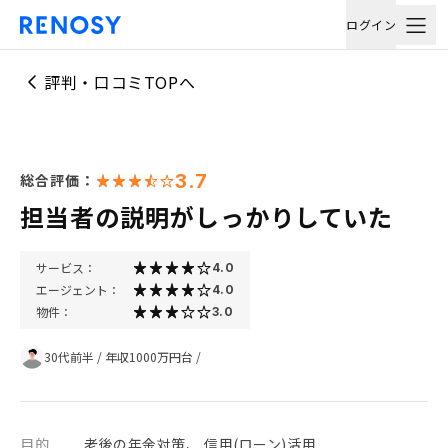
ログイン
評判・口コミTOPへ
3.7
総合評価：
担当者の説明がしっかりしていた
サービス：
4.0
エージェント：
4.0
物件：
3.0
30代前半
/
年収1000万円台
/
目的
老後の年金対策、 信用(ローン)活用