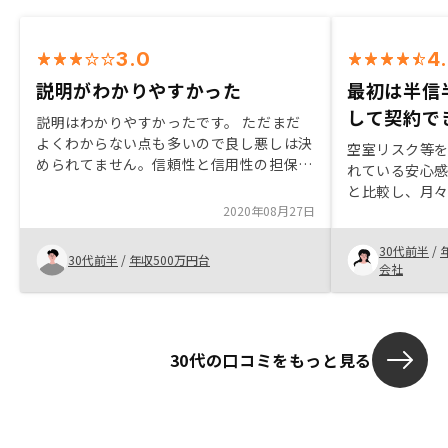
3.0
4
説明がわかりやすかった
最初は半信
して契約で
説明はわかりやすかったです。 ただまだ
よくわからない点も多いので良し悪しは決
空室リスク等
められてません。信頼性と信用性の担保が
れている安心感
まだわかってないのでその辺をどうする
と比較し、月
か？
2020年08月27日
きる物件を紹
不安はありま
30代前半
/
同僚だったこ
30代前半
/
年収500万円台
会社
教えていただ
ことができま
ェイスの組み
ります。できれ
30代の口コミをもっと見る
して頂けると