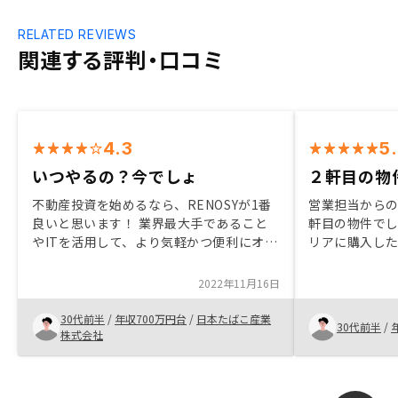
RELATED REVIEWS
関連する評判・口コミ
4.3
5
いつやるの？今でしょ
２軒目の物
不動産投資を始めるなら、RENOSYが1番
営業担当からの
良いと思います！ 業界最大手であること
軒目の物件でし
やITを活用して、より気軽かつ便利にオペ
リアに購入し
レーションを回せることは、とてもユーザ
さり、とても
ーフレンドリーな仕組みだと思います。
きた。 何度も
2022年11月16日
に降らなくと
り、本当にあ
30代前半
/
年収700万円台
/
日本たばこ産業
30代前半
/
株式会社