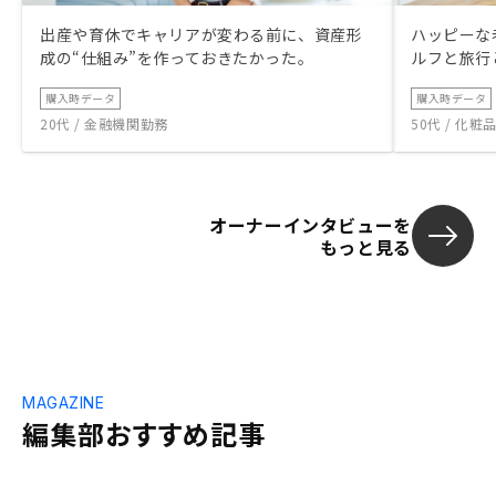
出産や育休でキャリアが変わる前に、資産形
ハッピーな
成の“仕組み”を作っておきたかった。
ルフと旅行
購入時データ
購入時データ
20代 / 金融機関勤務
50代 / 化
オーナーインタビューを
もっと見る
MAGAZINE
編集部おすすめ記事