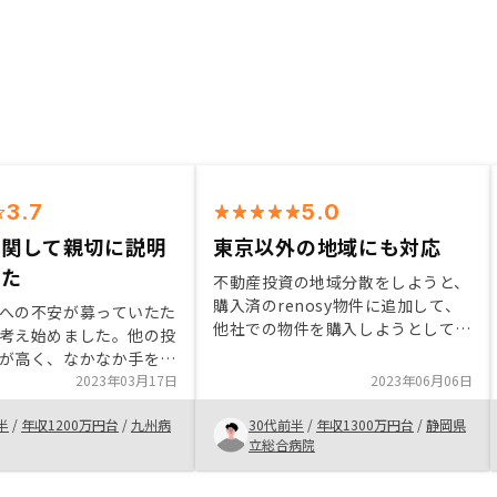
3.7
5.0
に関して親切に説明
東京以外の地域にも対応
れた
不動産投資の地域分散をしようと、
購入済のrenosy物件に追加して、
への不安が募っていたた
他社での物件を購入しようとしてい
考え始めました。他の投
たが、担当さんにメリット、デメリ
が高く、なかなか手を出
ットを聞いて、結果的にrenosyで
たところ、不動産投資は
2023年03月17日
2023年06月06日
追加物件を購入することにしまし
クはあるものの、そのリ
た。
半
/
年収1200万円台
/
九州病
30代前半
/
年収1300万円台
/
静岡県
て親切に説明してくださ
立総合病院
契約を決めました。契約
スクのことは気になると