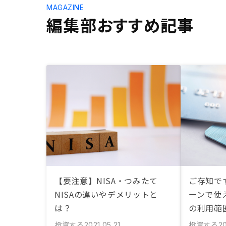
MAGAZINE
編集部おすすめ記事
【要注意】NISA・つみたて
ご存知で
NISAの違いやデメリットと
ーンで使
は？
の利用範
投資する
投資する
2021.05.21
20