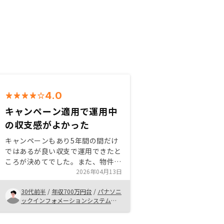
4.0
キャンペーン適用で運用中
の収支感がよかった
キャンペーンもあり5年間の間だけ
ではあるが良い収支で運用できたと
ころが決めてでした。また、物件自
体の価値の伸びが見込めるものだっ
2026年04月13日
たので今後に期待したいです。 他
30代前半
/
年収700万円台
/
パナソニ
社と比べて契約が電子化されてスム
ックインフォメーションシステムズ
ーズかつペーパーレスな点もよかっ
株式会社
たです。