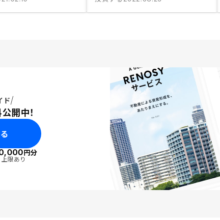
イド
料公開中！
みる
0,000
円分
・上限あり