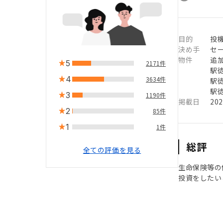
目的
投
決め手
セ
物件
追
5
2171件
駅徒
4
3634件
駅徒
駅徒
3
1190件
掲載日
20
2
85件
1
1件
総評
全ての評価を見る
生命保険等の
投資をしたい