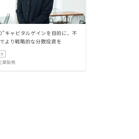
の”キャピタルゲインを目的に、不
でより戦略的な分散投資を
ータ
IT企業勤務