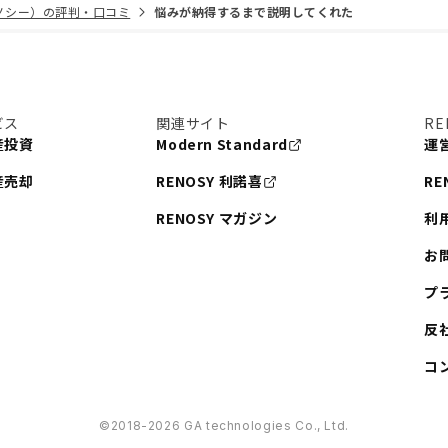
リノシー）の評判・口コミ
悩みが納得するまで説明してくれた
ビス
関連サイト
RE
産投資
Modern Standard
運
産売却
RENOSY 利諾喜
RE
RENOSY マガジン
利
お
プ
反
コ
©︎2018-2026 GA technologies Co., Ltd.