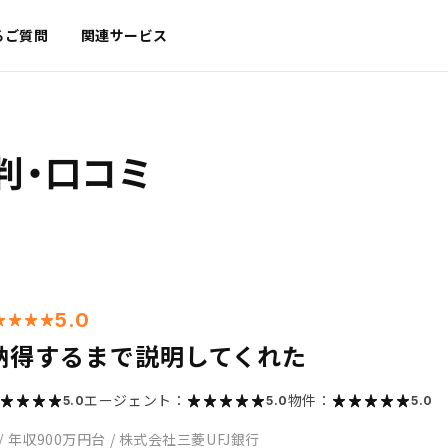
るご質問
関連サービス
判・口コミ
5.0
納得するまで説明してくれた
エージェント：
物件：
5.0
5.0
5.0
/
年収900万円台
/
株式会社三菱UFJ銀行