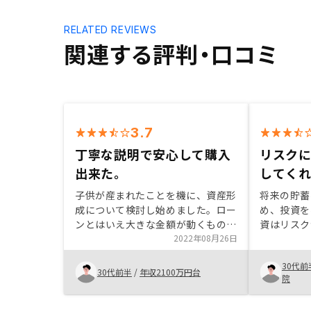
RELATED REVIEWS
関連する評判・口コミ
3.7
丁寧な説明で安心して購入
リスク
出来た。
してく
子供が産まれたことを機に、資産形
将来の貯蓄
成について検討し始めました。ロー
め、投資を
ンとはいえ大きな金額が動くものな
資はリスク
ので不安もありましたが、年金効果
2022年08月26日
さないでい
や保険効果など、複数の用途がある
確かにリス
30代前
ことや賃貸需要の強いエリアに絞っ
スクに関し
30代前半
/
年収2100万円台
院
ていることなどわかりやすく説明い
ったので、
ただき、決めることが出来ました。
する上でリ