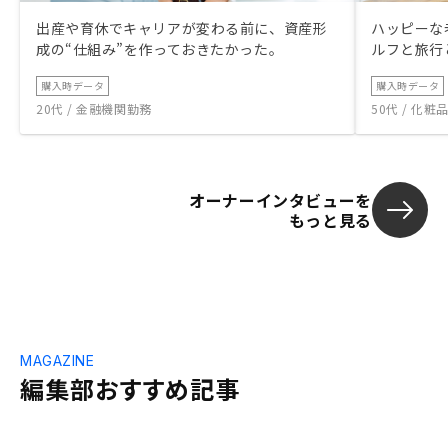
出産や育休でキャリアが変わる前に、資産形
ハッピーな
成の“仕組み”を作っておきたかった。
ルフと旅行
購入時データ
購入時データ
20代 / 金融機関勤務
50代 / 化
オーナーインタビューを
もっと見る
MAGAZINE
編集部おすすめ記事