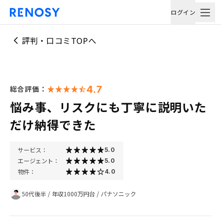
ログイン
評判・口コミTOPへ
4.7
総合評価：
悩み事、リスクにも丁寧に説明いた
だけ納得できた
サービス：
5.0
エージェント：
5.0
物件：
4.0
50代後半
/
年収1000万円台
/
パナソニック