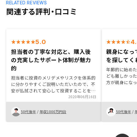
RELATED REVIEWS
関連する評判・口コミ
5.0
4
担当者の丁寧な対応と、購入後
親身になっ
の充実したサポート体制が魅力
を探してく
的
年齢的に始め
ども難しかっ
担当者に投資のメリデメやリスクを体系的
方が親身にな
に分かりやすくご説明いただいたので、不
探してくれて
安が払拭されて安心して投資することを決
一生懸命探し
断できました。また、リモートでの購入手
2020年06月16日
購入ができま
続きや家賃保証だけでなく、設備の修繕ま
す。
で手配いただける等、至れり尽くせりのサ
50代後半
/
年収1000万円台
50代後半
/
ービスで、手間がかからないことも大変魅
力的です。難しい要望とは思いますが、出
口戦略は相場次第で予想が難しいので、車
のリースのような買取り金額の保証がある