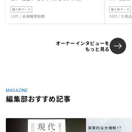
購入時データ
購入時データ
20代 / 金融機関勤務
50代 / 化
オーナーインタビューを
もっと見る
MAGAZINE
編集部おすすめ記事