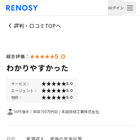
ログイン
評判・口コミTOPへ
5.0
総合評価：
わかりやすかった
サービス：
5.0
エージェント：
5.0
物件：
5.0
50代後半
/
年収700万円台
/
本田技研工業株式会社
目的
家賃収入、 老後の年金対策