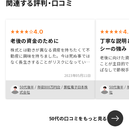
関連する評判・口コミ
4.0
4
老後の資金のために
丁寧な説明
シーの強み
株式とは動きが異なる資産を持ちたくて不
動産に興味を持ちました。今は死ぬ事では
老後に向けた
なく長生きすることがリスクになっている
ことが主目的
ので、ある程度安定して収入が見込める不
ぱなしで節税
動産投資で、将来の老人ホーム代の足しに
2023年05月11日
社員が、不動
しようと思いました。アプリからの連絡だ
節税ができる
けでなく同様の内容をメールしてほしい。
50代後半
/
年収800万円台
/
景旺電子日本株
50代後半
/
件を揃えてい
式会社
社
手だ。営業職
かけるために
資格を取得し
か。
50代の口コミをもっと見る