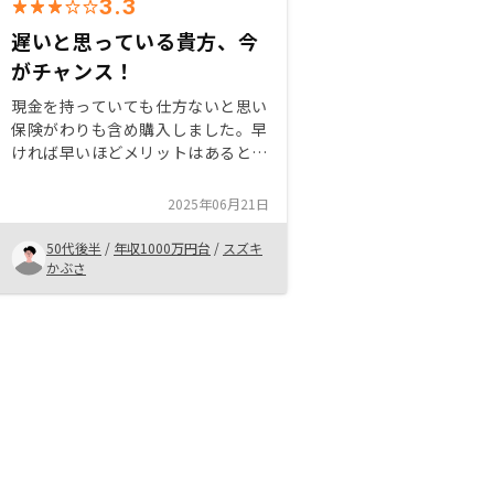
3.3
遅いと思っている貴方、今
がチャンス！
現金を持っていても仕方ないと思い
保険がわりも含め購入しました。早
ければ早いほどメリットはあると思
います。リノシーは東京を中心に大
都市の物件に強いので小人口化が進
2025年06月21日
むこれからでも安心できます。特に
人口の流出入の状況などなぜその物
50代後半
/
年収1000万円台
/
スズキ
件が良いかなどデータ分析で詳しく
かぶさ
説明してくれますので安心です。