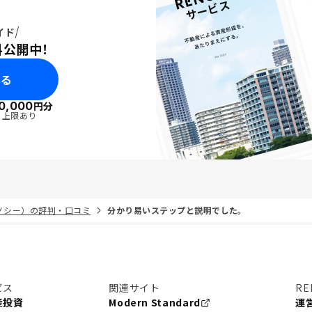
イド
料公開中！
みる
0,000
円分
・上限あり
リノシー）の評判・口コミ
分かり易いステップと説明でした。
ビス
関連サイト
RE
産投資
Modern Standard
運