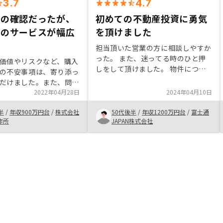
3.7
4.7
らの確認だったが、
初めての不動産投資に勇気
でのサービスが幅広
を頂けました
担当頂いた営業の方に相談しやすか
った。 また、迷ってる時のひと押
価値やリスクなど、購入
しをして頂けました。 物件につい
の不安事項は、寄り添っ
ては正直あまり他を見てないので、
だけました。また、問い
営業の方を信頼して決めてしまいま
してこまめな対応いただ
2022年04月28日
2024年04月10日
した。 ただ素人の私より目利きは
検討や契約を進めること
確かだと思っます。 まだお勧めし
半
/
年収900万円台
/
株式会社
50代後半
/
年収1200万円台
/
富士通
とから、購入に至りまし
たいまでの実績がない為わかりませ
作所
JAPAN株式会社
ご相談してみるのがよい
ん。十分な管理体制だと思いまし
。購入後のこまめなフォ
た。 融資銀行の選択肢が多数ある
と金利等のメリットがあるのであれ
ば欲しいです。 また変動金利と固
定金利の話を契前にして頂けると良
かったと思いました。