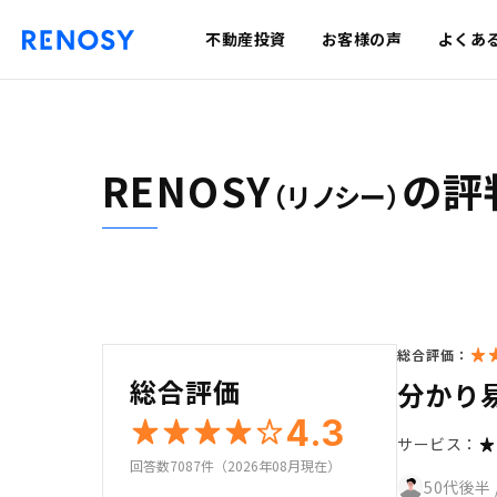
不動産投資
お客様の声
よくあ
RENOSY
の評
（リノシー）
総合評価：
総合評価
分かり
4.3
サービス：
回答数7087件（2026年08月現在）
50代後半