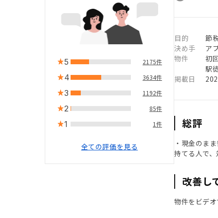
目的
節
決め手
ア
物件
初
5
2175件
駅徒
4
3634件
掲載日
20
3
1192件
2
85件
総評
1
1件
・現金のまま
全ての評価を見る
持てる人で、
改善し
物件をビデオ