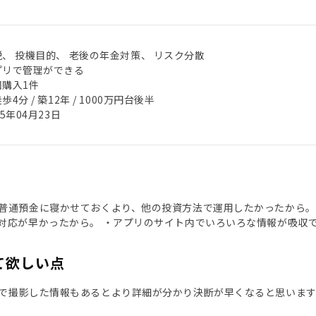
税、 投機目的、 老後の年金対策、 リスク分散
プリで管理ができる
回購入1件
歩4分 / 築12年 / 1000万円台後半
25年04月23日
普通預金に寝かせておくより、他の投資方法で運用したかったから。
対応が早かったから。 ・アプリのサイト内でいろいろな情報が吸収
て欲しい点
で撮影した情報もあるとより詳細が分かり決断が早くなると思います