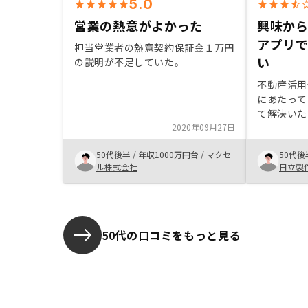
5.0
営業の熱意がよかった
興味か
アプリ
担当営業者の熱意契約保証金１万円
い
の説明が不足していた。
不動産活用
にあたって
て解決いた
2020年09月27日
合わせに対
き安心して
50代後半
/
年収1000万円台
/
マクセ
50代後
ができたこ
ル株式会社
日立製
た。まずは
と思います
ロー
50代の口コミをもっと見る