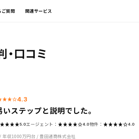
るご質問
関連サービス
判・口コミ
4.3
易いステップと説明でした。
エージェント：
物件：
5.0
4.0
4.0
/
年収1000万円台
/
豊田通商株式会社