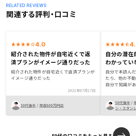
RELATED REVIEWS
関連する評判・口コミ
4.0
4
紹介された物件が自宅近くで返
自分の潜在
済プランがイメージ通りだった
わかってい
紹介された物件が自宅近くで返済プランが
自分で本読ん
イメージ通りだった
たり、他の不
自分で知識があ
2021年07月17日
ノシーの最初
投資の考えを
50代後半
/
投資が合致して
50代後半
/
年収600万円台
ン・スタン
目面談以降物
私の質問応答
資に踏み切る
た。自分の今
50代の口コミをもっと見る
メージが明確