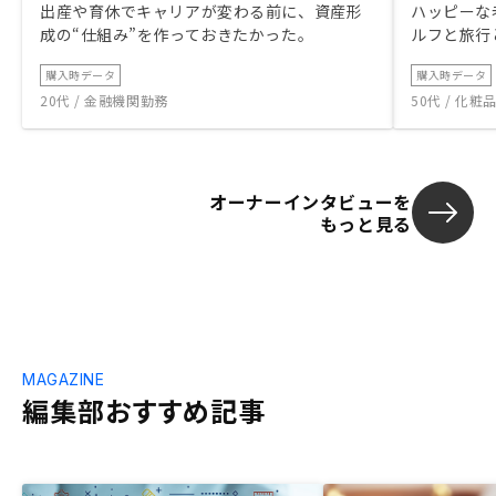
出産や育休でキャリアが変わる前に、資産形
ハッピーな
成の“仕組み”を作っておきたかった。
ルフと旅行
購入時データ
購入時データ
20代 / 金融機関勤務
50代 / 化
オーナーインタビューを
もっと見る
MAGAZINE
編集部おすすめ記事