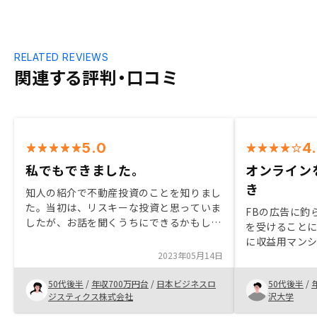
RELATED REVIEWS
関連する評判・口コミ
5.0
4
私でもできました。
オンライン
き
知人の紹介で不動産投資のことを知りまし
た。当初は、リスキーな投資と思っていま
FBの広告に釣
したが、お話を聞くうちにできるかもしれ
を受けることに
ないという考えになってきました。たまた
に収益用マン
ま良い物件に出会えたので決めました。
2023年05月14日
ったく異なり
購入を検討されている方は、急がずにいい
説明や手続きで
物件を探すのが良いかと思います。プラン
50代後半
/
年収700万円台
/
日本ビジネスロ
50代後半
/
進めてもらえ
ニングの資料でわかりづらい所がありま
ジスティクス株式会社
沢大学
す。細かいバージョンと、シンプルで見や