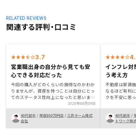
RELATED REVIEWS
関連する評判・口コミ
3.7
4
営業職出身の自分から見ても安
インフレ対
心できる対応だった
う考え方
今回の購入がどのくらいの損得なのかわか
不動産は家賃
りませんが、資産を持つことは自分にとっ
なるほど有利に
てのステータス性向上になったと思いま
クを不安に思
す。 ご担当の方は誠実で、営業出身の私と
2020年08月09日
として不動産
しても安心できました。とても自社のシス
す。 今後もデ
40代前半
/
年収800万円台
/
三井ホーム株式
40代前半
/
テムに自信を持っておられ、それに引っ張
下がり続ける
会社
トワーク株
られた感じです。今後も、資産を増やして
はお勧めでき
いく所存ですので、とてもいい物件があり
ト・メールサ
ましたらご紹介いただきたいです。紹介物