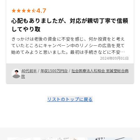
4.7
心配もありましたが、対応が親切丁寧で信頼
してやり取
きっかけは老後の資金に不安を感じ、何か投資をと考え
ていたところにキャンペーン中のリノシーの広告を見て
始めてみようと思いました。最初は手続きなどに不安が
ありましたが、担当の方々が親身に丁寧に対応していた
2024年09月01日
だき、円滑に取引が出来ました。信頼できる会社だと思
40代前半
/
年収1500万円台
/
社会医療法人松柏会 至誠堂総合病
い、購入に至りました。
院
リストのトップに戻る