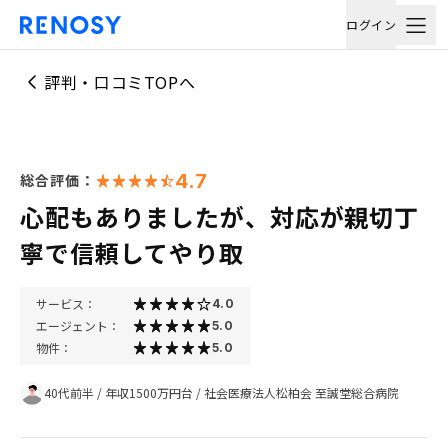
ログイン
評判・口コミTOPへ
4.7
総合評価：
心配もありましたが、対応が親切丁
寧で信頼してやり取
サービス：
4.0
エージェント：
5.0
物件：
5.0
40代前半
/
年収1500万円台
/
社会医療法人松柏会 至誠堂総合病院