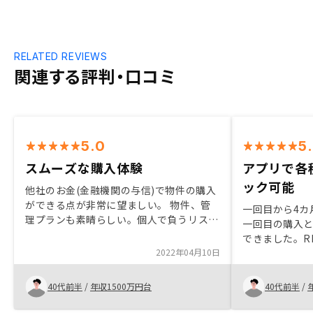
RELATED REVIEWS
関連する評判・口コミ
5.0
5
スムーズな購入体験
アプリで各
ック可能
他社のお金(金融機関の与信)で物件の購入
ができる点が非常に望ましい。 物件、管
一回目から4カ
理プランも素晴らしい。個人で負うリスク
一回目の購入
をかなりの程度削減できている。 担当の
できました。R
方も、懇切丁寧な説明で素晴らしい 提携
2022年04月10日
さ、担当者が
金融機関の経済条件も素晴らしいものだっ
た態度に、非
た
て、物件自体
40代前半
/
年収1500万円台
40代前半
/
ます。