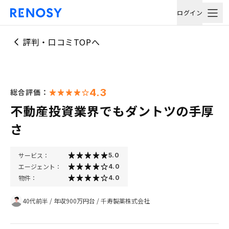
ログイン
評判・口コミTOPへ
4.3
総合評価：
不動産投資業界でもダントツの手厚
さ
サービス：
5.0
エージェント：
4.0
物件：
4.0
40代前半
/
年収900万円台
/
千寿製薬株式会社