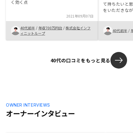
く効く点
て持ちたいと
をいただきな
2021年09月07日
た。物件につ
件も気に入り
40代前半
/
年収700万円台
/
株式会社インフ
せしています
40代前半
/
ィニットループ
ィーに動いて
す。このまま
よいものを目
ことはないで
40代の口コミをもっと見る
OWNER INTERVIEWS
オーナーインタビュー