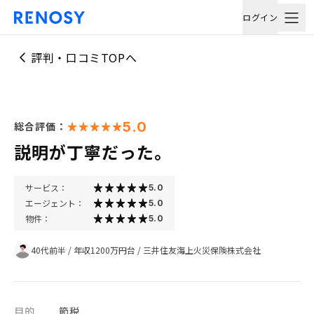
ログイン
評判・口コミTOPへ
5.0
総合評価：
説明が丁寧だった。
サービス：
5.0
エージェント：
5.0
物件：
5.0
40代前半
/
年収1200万円台
/
三井住友海上火災保険株式会社
目的
節税