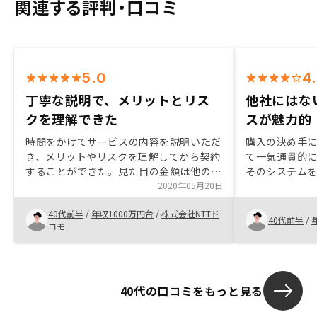
関連する評判・口コミ
5.0
4
丁寧な説明で、メリットとリス
他社にはな
クを理解できた
スが魅力的
時間をかけてサービスの内容を説明いただ
購入の決め手になった
き、メリットやリスクを理解してから契約
て一気通貫的
することができた。見た目の金額は他の投
そのシステム
資に比べて大きく感じたが、適切にリスク
2020年05月20日
とても心に響
をコントロールしている分、リターンは普
の不動産投資
40代前半
/
年収1000万円台
/
株式会社NTTド
通で、むしろ地道な投資であることが理解
ローチで、説
40代前半
/
コモ
できた。元証券マンの担当者が株ではなく
Renosyさ
不動産投資の営業をしていることも安心感
に持たれてい
を感じた。物件選び時、紙ベースやパソコ
ンされる際に
ン画面を横から覗きこむ昔ながらのスタイ
があるとよりよか
40代の口コミをもっと見る
ル。AIを感じるさせるUI、インテリアにも
物件を選定さ
負けないスタイリッシュなUXを追求して
空室率を左右す