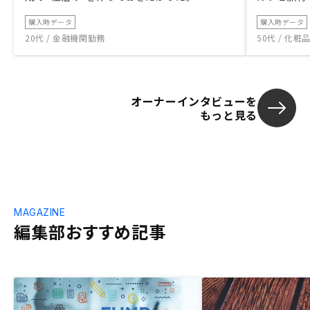
購入時データ
購入時データ
20代 / 金融機関勤務
50代 / 化
オーナーインタビューを
もっと見る
MAGAZINE
編集部おすすめ記事