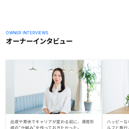
もよいのでは。
扱っている物
タ などなど
OWNER INTERVIEWS
オーナーインタビュー
出産や育休でキャリアが変わる前に、資産形
ハッピーな
成の“仕組み”を作っておきたかった。
ルフと旅行