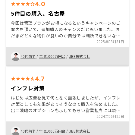
4.0
5件目の購入、名古屋
今回は管理プランがお得になるというキャンペーンのご
案内を頂いて、追加購入のチャンスだと思いました。ま
だまだどんな物件が良いのか自分では判断できないな
か、減価償却を大きく取れる物件をご紹介いただきまし
2025年03月31日
た。ありがとうございました！ 営業担当がお忙しすぎる
のか？最近タイムリーなやり取りができず、不安になり
40代前半
/
年収1000万円台
/
UBE株式会社
ます。体制の整備をお願いします。
4.7
インフレ対策
はじめは広告を見て何となく面談しましたが、インフレ
対策としても効果がありそうなので購入を決めました。
出口戦略のオプションも示してもらい営業担当には親身
にご対応頂きました。 他のオーナーと交流できるイベン
2024年06月25日
トも非常に良いと思います。
40代前半
/
年収1000万円台
/
UBE株式会社