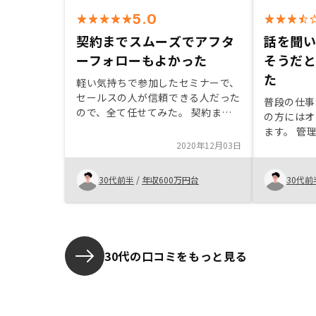
5.0
契約までスムーズでアフタ
話を聞
ーフォローもよかった
そうだ
た
軽い気持ちで参加したセミナーで、
セールスの人が信頼できる人だった
普段の仕事
ので、全て任せてみた。 契約まで
の方にはオ
スムーズに進むことができ、不明点
ます。 管
があっても丁寧に説明頂き、アフタ
2020年12月03日
どほぼほぼ
ーフォローもとても良かった。
そこは自分
す。 ただ
30代前半
/
年収600万円台
30代前
を出したい
ないと思い
投資はそう
で、その辺
に答えてく
30代の口コミをもっと見る
めるまでは
で現会員さ
ができる環
決になるの