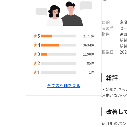
目的
家
決め手
セ
物件
追
5
2171件
駅徒
4
3634件
駅徒
掲載日
20
3
1190件
2
85件
1
1件
総評
全ての評価を見る
・始めたきっ
理由がなかっ
改善し
紹介用のパン