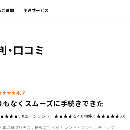
るご質問
関連サービス
判・口コミ
4.7
りもなくスムーズに手続きできた
エージェント：
物件：
5.0
4.0
5.0
/
年収600万円台
/
株式会社ベイカレント・コンサルティング