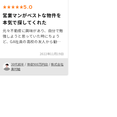
5.0
営業マンがベストな物件を
本気で探してくれた
元々不動産に興味があり、自分で勉
強しようと思っていた時にちょう
ど、GA社員の高校の友人から勧め
られました。信頼もあり、内容も納
得できたので、即購入に至りまし
2022年11月19日
た。手続き中、ほとんどリモートだ
ったので、移動が無く楽でした。私
30代前半
/
年収900万円台
/
株式会社
の仕事柄に合わせ、夜中に対応して
奥村組
くれたので、助かりました。