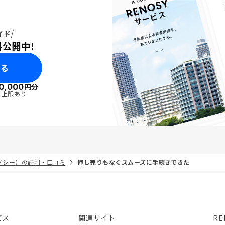
イド
料公開中！
みる
0,000
円分
・上限あり
リノシー）の評判・口コミ
押し売りもなくスムーズに手続きできた
ビス
関連サイト
RE