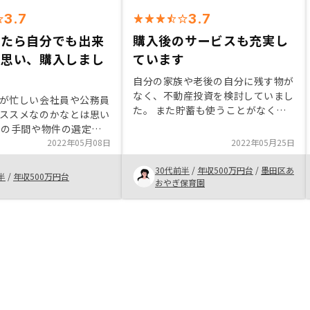
3.7
3.7
いたら自分でも出来
購入後のサービスも充実し
と思い、購入しまし
ています
自分の家族や老後の自分に残す物が
なく、不動産投資を検討していまし
が忙しい会社員や公務員
た。 また貯蓄も使うことがなく銀
ススメなのかなとは思い
行口座に入れたままになっていたた
理の手間や物件の選定な
め、運用ができないかと考えていま
お任せできてしまうので
2022年05月08日
2022年05月25日
した。 大変な手続きなど担当の
もオススメだと思いま
方々が丁寧にわかりやすく進めてく
30代前半
/
年収500万円台
/
墨田区あ
、不動産投資で毎月利益
半
/
年収500万円台
れたのでスムーズに手続きが行えま
おやぎ保育園
って方にはオススメ出来
した。
ます。 リノシーさんの
いうものとは別物なの
は担当の方に聞けば丁寧
れると思います。正直始
かなりの不安があったの
んと話ができたり、質問
境とかがあると、問題解
かな？と思います。 世