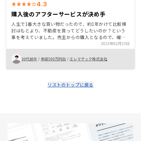
4.3
購入後のアフターサービスが決め手
人生で1番大きな買い物だったので、約1年かけて比較検
討はもとより、不動産を買ってどうしたいのか？という
事を考えていました。売主からの購入となるので、確か
に物件価格は仲介より高いと思いますし、高値掴みさせ
2023年02月23日
られてるんじゃないか？という不安はありましたが、購
入後の管理サービスを加味した上でトータルコストを考
30代前半
/
年収500万円台
/
エレマテック株式会社
えると、同社から購入する方がメリットがあると判断し
ました。 内覧出来ないことが多いと思うので、外観だけ
ではなく、部屋の写真か動画があれば尚良しです。
リストのトップに戻る