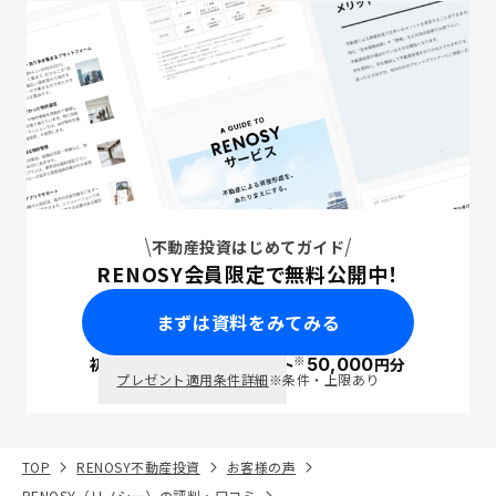
不動産投資はじめてガイド
RENOSY会員限定で無料公開中！
まずは資料をみてみる
※
初回面談で
ポイント
50,000
円分
PayPay
プレゼント適用条件詳細
※条件・上限あり
TOP
RENOSY不動産投資
お客様の声
RENOSY（リノシー）の評判・口コミ