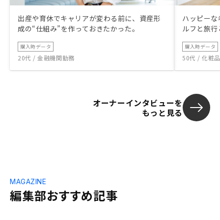
出産や育休でキャリアが変わる前に、資産形
ハッピーな
成の“仕組み”を作っておきたかった。
ルフと旅行
購入時データ
購入時データ
20代 / 金融機関勤務
50代 / 化
オーナーインタビューを
もっと見る
MAGAZINE
編集部おすすめ記事