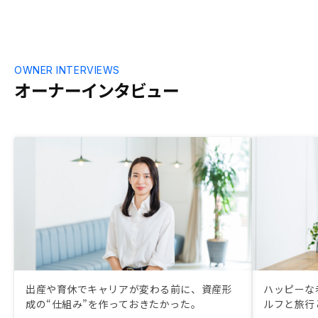
有り難く感じま
件の状況をタ
イチオシです
ので、RENO
性を向上しよ
OWNER INTERVIEWS
な、とポジテ
オーナーインタビュー
今後もお世話
出産や育休でキャリアが変わる前に、資産形
ハッピーな
成の“仕組み”を作っておきたかった。
ルフと旅行