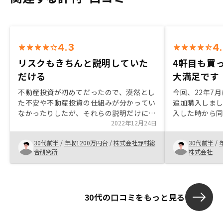
4.3
4
リスクもきちんと説明していた
4軒目も買
だける
大満足です
不動産投資が初めてだったので、漠然とし
今回、22年7
た不安や不動産投資の仕組みが分かってい
追加購入しまし
なかったりしたが、それらの説明だけに留
入した時から
まらず、利点と欠点、登場物件の選び方を
2022年12月24日
安心感があり
説明いただけた。もともと期待していたも
れも厳選され
30代前半
/
年収1200万円台
/
株式会社野村総
30代前半
/
のとズレている点（短期運用、ローンの利
せて選んでい
合研究所
株式会社
息の考え方)を正直に伝えていただいたの
す。また、将
で、更に信頼につながったと思います。
法が良いのか
だけるのも、R
だと思います。
30代の口コミをもっと見る
シンプルで、
限になるよう
に時間を取ら