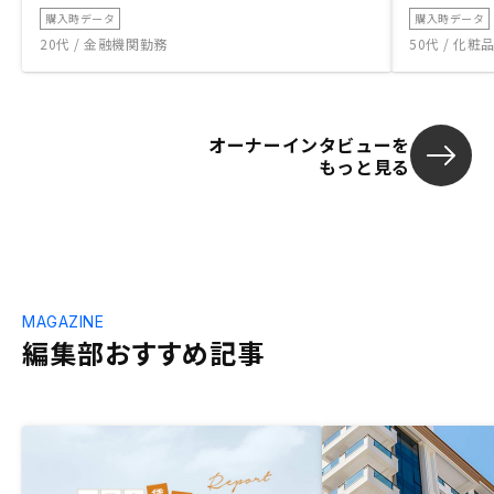
購入時データ
購入時データ
20代 / 金融機関勤務
50代 / 化
オーナーインタビューを
もっと見る
MAGAZINE
編集部おすすめ記事