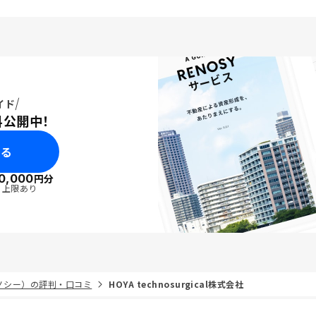
イド
料公開中！
みる
0,000
円分
・上限あり
リノシー）の評判・口コミ
HOYA technosurgical株式会社