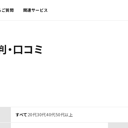
るご質問
関連サービス
判・口コミ
すべて
20代
30代
40代
50代以上