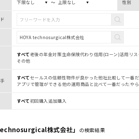
〜
性別
ド
すべて
老後の年金対策
生命保険代わり
信用(ローン)活用
リス
その他
すべて
セールスの信頼性
物件が良かった
他社比較して一番
手
アプリで管理ができる
他の運用商品と比べて一番だった
や
すべて
初回購入
追加購入
technosurgical株式会社」
の検索結果