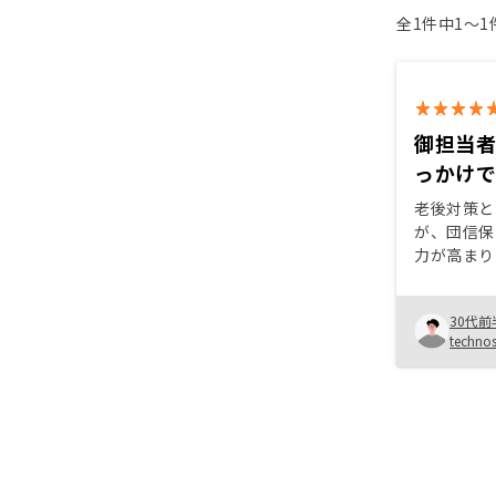
全1件中1〜
御担当
っかけ
老後対策と
が、団信保
力が高まり
身が持つな
んでしたが
30代前
寧且つ分か
techn
な対応で行