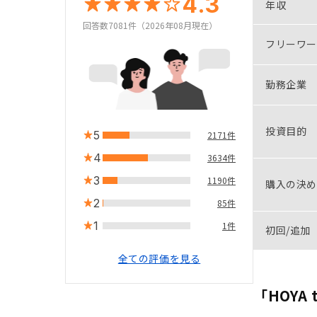
4.3
年収
回答数7081件（2026年08月現在）
フリーワー
勤務企業
投資目的
5
2171件
4
3634件
3
1190件
購入の決め
2
85件
1
1件
初回/追加
全ての評価を見る
「HOYA 