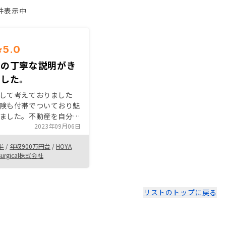
1件表示中
5.0
者の丁寧な説明がき
でした。
して考えておりました
険も付帯でついており魅
ました。不動産を自分自
んて想像もしておりませ
2023年09月06日
、担当者の方の説明は丁
半
/
年収900万円台
/
HOYA
りやすく、購入まで丁寧
osurgical株式会社
ってくれました。
リストのトップに戻る