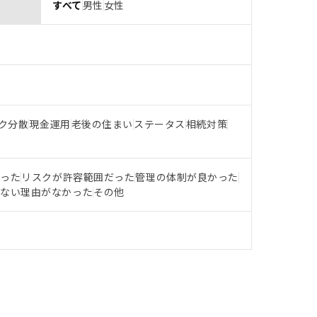
すべて
男性
女性
ク分散
現金運用
老後の住まい
ステータス
相続対策
だった
リスクが許容範囲だった
管理の体制が良かった
らない理由がなかった
その他