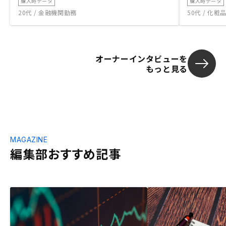
購入時データ
購入時データ
20代 / 金融機関勤務
50代 / 化
オーナーインタビューを
もっと見る
MAGAZINE
編集部おすすめ記事