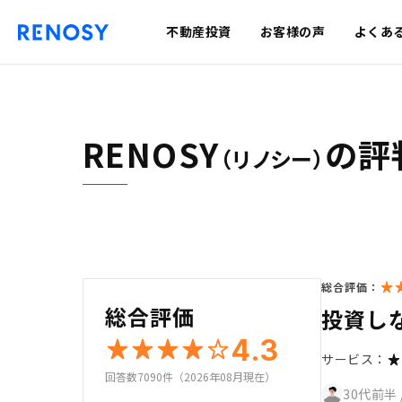
不動産投資
お客様の声
よくあ
RENOSY
の評
（リノシー）
総合評価：
総合評価
投資し
4.3
サービス：
回答数7090件（2026年08月現在）
30代前半