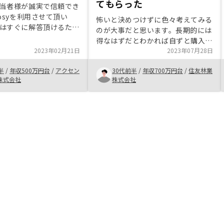
てもらった
当者様が誠実で信頼でき
osyを利用させて頂い
怖いと決めつけずに色々考えてみる
はすぐに解答頂けるため
のが大事だと思います。長期的には
入に進むことが出来た。
得なはずだとわかれば自ずと購入す
サポートに期待していま
2023年02月21日
るしかないので。周りからのアドバ
2023年07月28日
回は信用利用のための追
イスもいらないので、自分の資産は
。
半
/
年収500万円台
/
アクセン
30代前半
/
年収700万円台
/
住友林業
自分で作りましょう！信用があれば
株式会社
株式会社
借りられるのでまずは相談を！