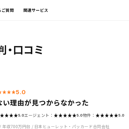
るご質問
関連サービス
判・口コミ
5.0
ない理由が見つからなかった
エージェント：
物件：
5.0
5.0
5.0
/
年収700万円台
/
日本ヒューレット・パッカード合同会社