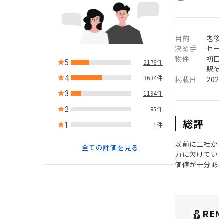
目的
老後
決め手
セ
物件
初
5
2176件
駅徒
4
3634件
掲載日
20
3
1194件
2
85件
総評
1
1件
以前に二社か
全ての評価を見る
力に欠けてい
価値が十分あ
RE