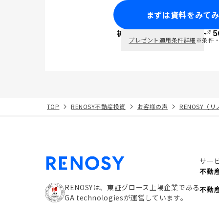
まずは資料をみて
※
初回面談で
ポイント
5
PayPay
プレゼント適用条件詳細
※条件
TOP
RENOSY不動産投資
お客様の声
RENOSY（
サー
不動
RENOSYは、東証グロース上場企業である
不動
GA technologiesが運営しています。