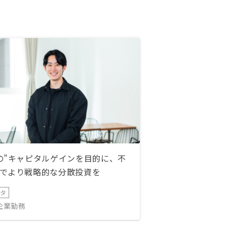
の”キャピタルゲインを目的に、不
でより戦略的な分散投資を
ータ
IT企業勤務