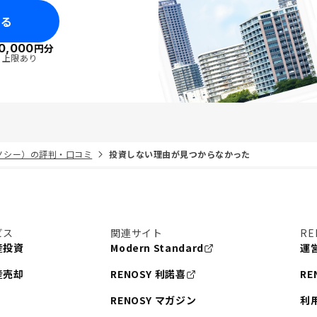
みる
0,000
円分
・上限あり
リノシー）の評判・口コミ
投資しない理由が見つからなかった
ビス
関連サイト
RE
産投資
Modern Standard
運
産売却
RENOSY 利諾喜
RE
RENOSY マガジン
利