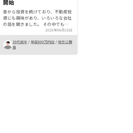
開始
昔から投資を続けており、不動産投
資にも興味があり、いろいろな会社
の話を聞きました。 その中でも最
後に迷ったのがRENOSYともう一社
2026年06月16日
でした。 最後の決め手はやはり大
30代前半
/
年収800万円台
/
地方公務
手というところと営業の方の寄り添
員
ってくれる感じでした！ いろいろ
迷いましたが今は始めて良かったと
思っています。