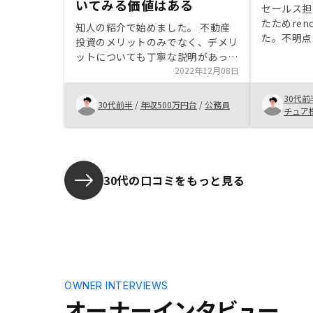
いてみる価値はある
セールス担
たためren
知人の紹介で始めました。 不動産
た。不明点
投資のメリットのみでなく、デメリ
不安なく購
ットについても丁寧な説明があった
引き続きの
ので興味を持ちました。 月々の支
2022年12月08日
す。なお今
払いも1万円台で始められる物件も
加購入です
30代前
あり、負担が少ないという点と、物
30代前半
/
年収500万円台
/
公務員
チュア
件の管理も委任できるプランがあ
り、物件管理によって仕事へ支障が
出る可能性が低いという点から始め
ることにしました。
30代の口コミをもっと見る
OWNER INTERVIEWS
オーナーインタビュー