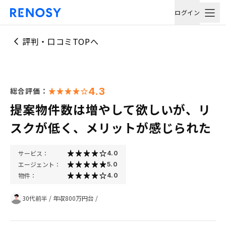
ログイン
評判・口コミTOPへ
4.3
総合評価：
提案物件数は増やして欲しいが、リ
スクが低く、メリットが感じられた
サービス：
4.0
エージェント：
5.0
物件：
4.0
30代前半
/
年収800万円台
/