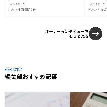
購入時データ
購入時データ
20代 / 金融機関勤務
50代 / 化
オーナーインタビューを
もっと見る
MAGAZINE
編集部おすすめ記事