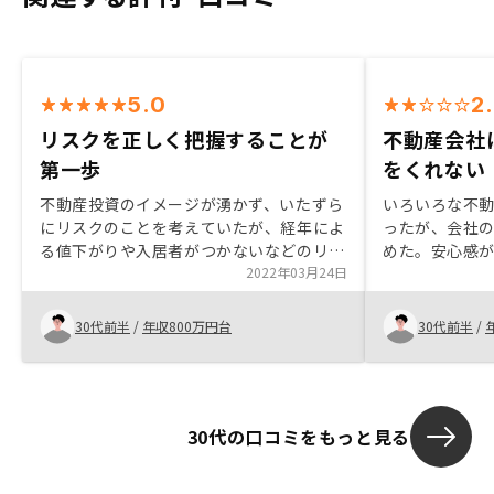
5.0
2
リスクを正しく把握することが
不動産会社
第一歩
をくれない
不動産投資のイメージが湧かず、いたずら
いろいろな不
にリスクのことを考えていたが、経年によ
ったが、会社
る値下がりや入居者がつかないなどのリス
めた。安心感
クは大きくなく、管理プランで一定カバー
2022年03月24日
いた。 プラン
できることをデータを元に知ることができ
ろがこれから
たのがよかった。 もちろんリスクはゼロ
おすすめでき
30代前半
/
年収800万円台
30代前半
/
ではないが、資産形成のポートフォリオの
一つとしてはいいんじゃないかと思う。
30代の口コミをもっと見る