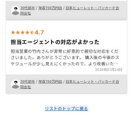
られるリスクを全て説明した上で、将来的な資産価値が
30代前半
/
年収700万円台
/
日本ヒューレット・パッカード合
十分あるであろう都内で駅近の物件を提案して頂いたの
同会社
で、投資しない理由が見つからなかった。
4.7
担当エージェントの対応がよかった
担当営業の竹内さんが非常に好意的で親切な対応をくだ
さいました。ありがとうございます。 購入後の今後のス
ケジュールが少し見えにくかったので、より改善いただ
ければと思います。
2020年07月14日
30代前半
/
年収700万円台
/
日本ヒューレット・パッカード合
同会社
リストのトップに戻る