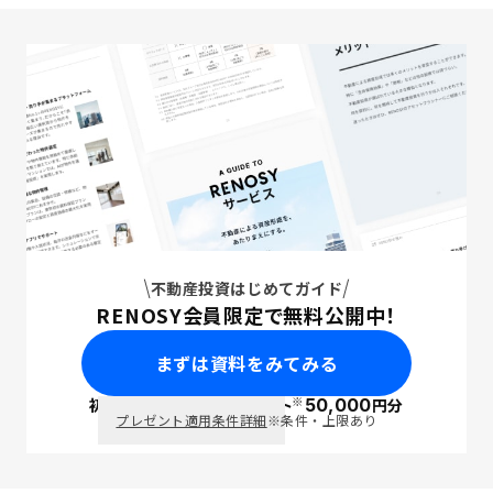
不動産投資はじめてガイド
RENOSY会員限定で無料公開中！
まずは資料をみてみる
※
初回面談で
ポイント
50,000
円分
PayPay
プレゼント適用条件詳細
※条件・上限あり