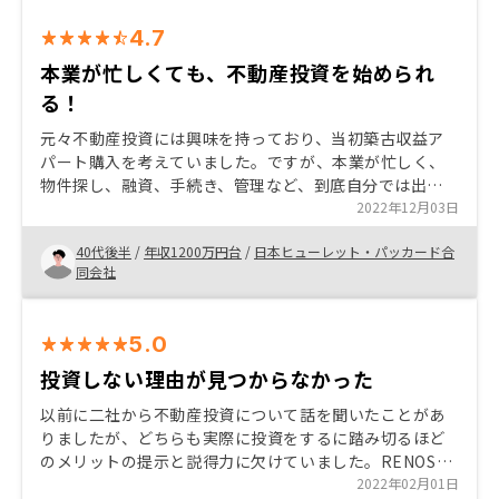
4.7
本業が忙しくても、不動産投資を始められ
る！
元々不動産投資には興味を持っており、当初築古収益ア
パート購入を考えていました。ですが、本業が忙しく、
物件探し、融資、手続き、管理など、到底自分では出来
ないと考えるようになりました。 RENOSYはそういった
2022年12月03日
こと全てを解決出来る仕組みがあり、自分のようなサラ
40代後半
/
年収1200万円台
/
日本ヒューレット・パッカード合
リーマン大屋には最適だと考えたのが、決め手となりま
同会社
した。 (まだやってみていないのですが)アプリから簡単
に確定申告書類が作成出来たり、経費計上出来たりする
と、助かるので、セミナーやオーナー向け資料があれば
5.0
教えて欲しいです。
投資しない理由が見つからなかった
以前に二社から不動産投資について話を聞いたことがあ
りましたが、どちらも実際に投資をするに踏み切るほど
のメリットの提示と説得力に欠けていました。RENOSY
は35年間の収支がどうなっていくのか提示し、また考え
2022年02月01日