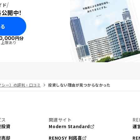
イド
料公開中！
みる
0,000
円分
・上限あり
リノシー）の評判・口コミ
投資しない理由が見つからなかった
ビス
関連サイト
RE
産投資
Modern Standard
運
産売却
RENOSY 利諾喜
RE