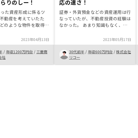
ならりのしー！
応の速さ！
いった資産形成に係るツ
証券・外貨預金などの資産運用は行
不動産を考えていたた
なっていたが、不動産投資の経験は
どのような物件を取得出
なかった。 あまり知識もなく、勝
そもそもどんな物件が自
手に不動産投資をするのは難しい。
いいものなのかが全くわ
分からないから触れないようにして
2023年04月13日
2023年05月17日
た。改めて担当の方と会
たが、セールスさんのリスクも含め
自身の目的も明確にな
た丁寧な説明もあり、安心して投資
半
/
年収1200万円台
/
三菱商
30代前半
/
年収600万円台
/
株式会社
を持って物件を購入する
する決断をできた。不動産投資の特
会社
リコー
た。
徴・他投資との比較が1枚にまとま
っているようなものがあると、それ
だけを見返せば良い。