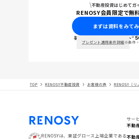
不動産投資はじめてガ
RENOSY会員限定で無
まずは資料をみて
※
初回面談で
ポイント
5
PayPay
プレゼント適用条件詳細
※条件
TOP
RENOSY不動産投資
お客様の声
RENOSY（
サー
不動
RENOSYは、東証グロース上場企業である
不動