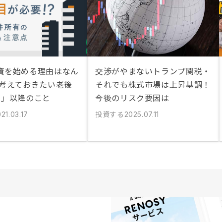
資を始める理由はなん
交渉がやまないトランプ関税・
 考えておきたい老後
それでも株式市場は上昇基調！
目」以降のこと
今後のリスク要因は
投資する
21.03.17
2025.07.11