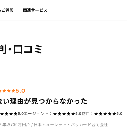
るご質問
関連サービス
判・口コミ
5.0
ない理由が見つからなかった
エージェント：
物件：
5.0
5.0
5.0
/
年収700万円台
/
日本ヒューレット・パッカード合同会社