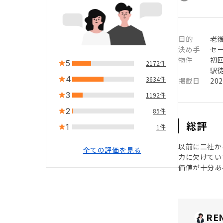
目的
老後
決め手
セ
物件
初
5
2172件
駅徒
4
3634件
掲載日
20
3
1192件
2
85件
総評
1
1件
以前に二社か
全ての評価を見る
力に欠けてい
価値が十分あ
RE