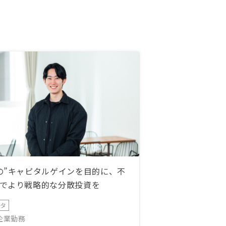
の”キャピタルゲインを目的に、不
でより戦略的な分散投資を
ータ
IT企業勤務