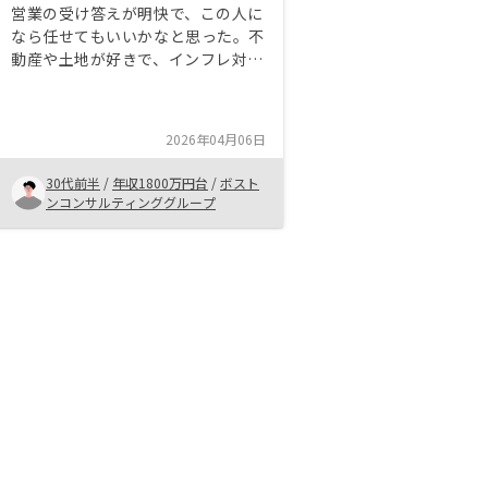
営業の受け答えが明快で、この人に
なら任せてもいいかなと思った。不
動産や土地が好きで、インフレ対策
の手段として自分に向いていると思
った。経営や人材の質が一定高く、
取引するに値する信用があると思っ
2026年04月06日
た。購入からサポートまで一貫して
いるので楽できると感じた
30代前半
/
年収1800万円台
/
ボスト
ンコンサルティンググループ