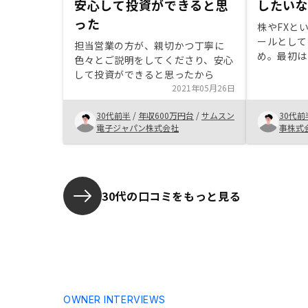
安心して投資ができると思
したい
った
株やFXと
ールとして
担当営業の方が、親切かつ丁寧に
め。最初は
色々とご説明をしてくださり、安心
来るのか、
して投資ができると思ったから
分にとって
2021年05月26日
からなかっ
話する中で
30代前半
/
年収600万円台
/
サムスン
30代前
り、納得感
電子ジャパン株式会社
事株式
ことが出来
30代の口コミをもっと見る
OWNER INTERVIEWS