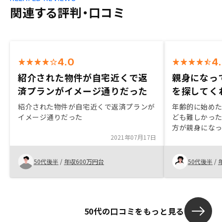
関連する評判・口コミ
4.0
4
紹介された物件が自宅近くで返
親身になっ
済プランがイメージ通りだった
を探してく
紹介された物件が自宅近くで返済プランが
年齢的に始め
イメージ通りだった
ども難しかっ
方が親身にな
2021年07月17日
探してくれて
一生懸命探し
購入ができま
50代後半
/
年収600万円台
50代後半
/
す。
50代の口コミをもっと見る