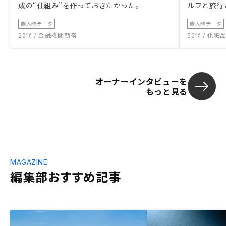
成の“仕組み”を作っておきたかった。
ルフと旅行
購入時データ
購入時データ
20代 / 金融機関勤務
50代 / 化
オーナーインタビューを
もっと見る
MAGAZINE
編集部おすすめ記事