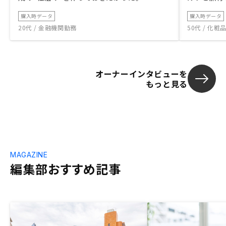
購入時データ
購入時データ
20代 / 金融機関勤務
50代 / 化
オーナーインタビューを
もっと見る
MAGAZINE
編集部おすすめ記事