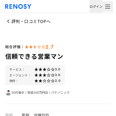
ログイン
評判・口コミTOPへ
2.7
総合評価：
信頼できる営業マン
サービス：
3.0
エージェント：
3.0
物件：
2.0
50代後半
/
年収100万円台
/
パナソニック
目的
節税、 投機目的