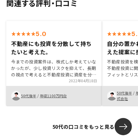
関連する評判・口コミ
5.0
5
不動産にも投資を分散して持ち
自分の置か
たいと考えた。
えた提案に
今までの投資案件は、株式しか考えていな
不動産投資を検
かったが、少し投資リスクを抑えて、長期
不動産投資に
の視点で考えると不動産投資に資産を分散
フィットとリ
して持ちたいと考えた。将来の家賃収入の
2022年04月18日
が大切だと思
みを検討するのではなく、売却も視野に入
取り得るリス
50代後半
/
れて検討する投資も考えたい為、今回、複
はRENOSY
50代後半
/
年収1100万円台
式会社
数の物件の購入し、投資の幅を拡大したい
案してくれま
と考えている。もう少し簡易的に不動産が
とのアグリゲ
購入できる様にして頂きたい。
などのシミュ
がたいです。
50代の口コミをもっと見る