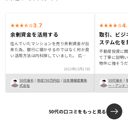
3.7
4
余剰資金を活用する
取引、ビジ
ステム化を
住んでいたマンションを売り余剰資金が出
来た為、銀行に寝かせるのではなく何か良
不動産投資に
い活用方法は内科探していました。 広告
て丁寧に説明
につられて面談を行い、現金を寝かせるく
物件に強そう
らいなら不動産投資は有利だと思いまし
2022年12月17日
リーな対応、
た。 購入後のリスクも小さくするプラン
あった。購入
になっていて安心な感覚です。 会社自体
50代後半
/
年収700万円台
/
日本情報産業株
50代後半
/
どがアプリで
も安定している様に感じるので長期になる
式会社
ー・アンド
投資を任せられると感じました。書類の煩
雑さをもう少し解消出来るのでは？
50代の口コミをもっと見る