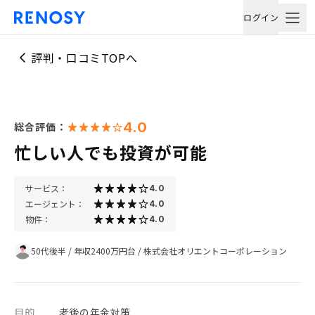
ログイン
評判・口コミTOPへ
4.0
総合評価：
忙しい人でも投資が可能
サービス：
4.0
エージェント：
4.0
物件：
4.0
50代後半
/
年収2400万円台
/
株式会社オリエントコーポレーション
目的
老後の年金対策