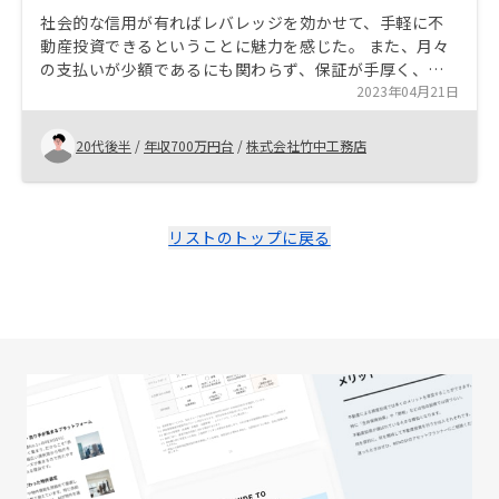
社会的な信用が有ればレバレッジを効かせて、手軽に不
動産投資できるということに魅力を感じた。 また、月々
の支払いが少額であるにも関わらず、保証が手厚く、生
命保険や年金対策にも効果的であるといったことが決め
2023年04月21日
手となった。 そして、何より担当者の手厚い対応に感動
したから。 なし。
20代後半
/
年収700万円台
/
株式会社竹中工務店
リストのトップに戻る