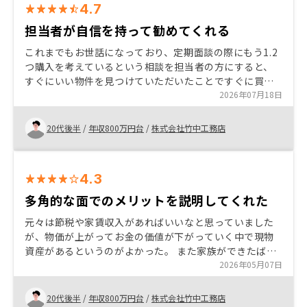
4.7
担当者が自信を持って勧めてくれる
これまでもお世話になっており、定期面談の際にもう1.2
つ購入を考えているという相談を担当者の方にすると、
すぐにいい物件を見つけていただいたことですぐに買う
決断をすることができた 素早い対応をしてもらえること
2026年07月18日
が一番大きかったです。
20代後半
/
年収800万円台
/
株式会社竹中工務店
4.3
多角的な面でのメリットを説明してくれた
元々は節税や家賃収入があればいいなと思っていました
が、物価が上がってお金の価値が下がっていく中で現物
資産があるというのがよかった。 また家族ができたばか
りで自分になにかあった時残せるものがあるというのも
2026年05月07日
いい点でした。
20代後半
/
年収800万円台
/
株式会社竹中工務店