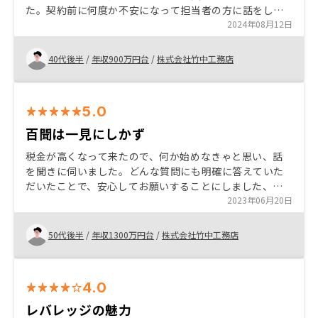
た。契約前に何度か不安になって担当者の方に話をし納
得するまで話が出来、投資理解を深めることができた。
2024年08月12日
まだまだこれからで色々なことがあるかもしれないがあ
る程度お任せしながら担当者の方に相談しながらやって
40代後半
/
年収900万円台
/
株式会社竹中工務店
いけたらと思う。
5.0
百聞は一見にしかず
税金が高くなって来たので、何か始めなきゃと思い、話
を聞きに伺いました。どんな質問にも明確に答えていた
だいたことで、安心してお願いすることにしました、百
聞はは一見にしかず。話を聞いて損は無いと思います。
2023年06月20日
50代後半
/
年収1300万円台
/
株式会社竹中工務店
4.0
レバレッジの魅力