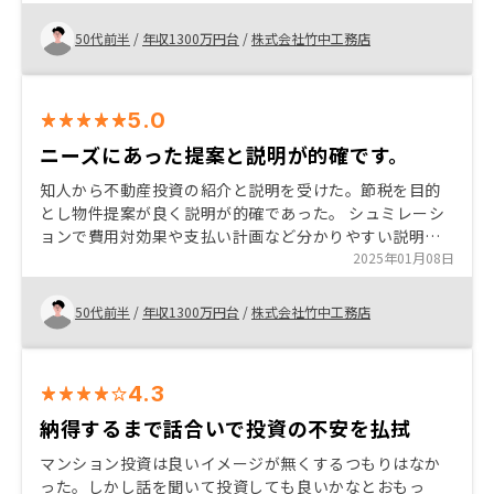
と出会えたと思います。 海外投資がもっとスムーズに出
来ると幅が広がると思います。
50代前半
/
年収1300万円台
/
株式会社竹中工務店
5.0
ニーズにあった提案と説明が的確です。
知人から不動産投資の紹介と説明を受けた。節税を目的
とし物件提案が良く説明が的確であった。 シュミレーシ
ョンで費用対効果や支払い計画など分かりやすい説明が
あった。今後検討されている方がおられたら紹介した
2025年01月08日
い。
50代前半
/
年収1300万円台
/
株式会社竹中工務店
4.3
納得するまで話合いで投資の不安を払拭
マンション投資は良いイメージが無くするつもりはなか
った。しかし話を聞いて投資しても良いかなとおもっ