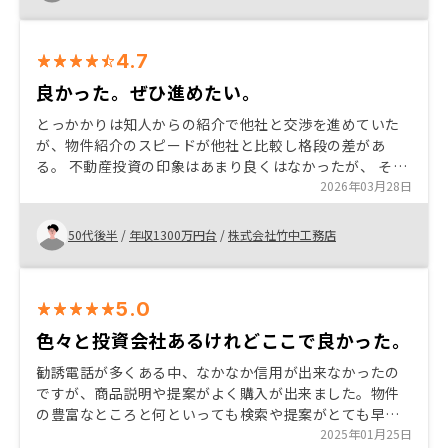
4.7
良かった。ぜひ進めたい。
とっかかりは知人からの紹介で他社と交渉を進めていた
が、物件紹介のスピードが他社と比較し格段の差があ
る。 不動産投資の印象はあまり良くはなかったが、 その
先入観が説明を聞いていると変わった。 目的に応じた投
2026年03月28日
資が可能であること。 今の経済動向からのアドバイスや
現在の家賃と周辺相場との比較や対比など適正度合いの
50代後半
/
年収1300万円台
/
株式会社竹中工務店
アドバイス
5.0
色々と投資会社あるけれどここで良かった。
勧誘電話が多くある中、なかなか信用が出来なかったの
ですが、商品説明や提案がよく購入が出来ました。物件
の豊富なところと何といっても検索や提案がとても早い
です。このご時世で信用は中々難しい中で良い投資会社
2025年01月25日