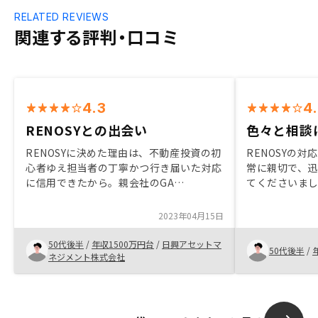
RELATED REVIEWS
関連する評判・口コミ
4.3
4
RENOSYとの出会い
色々と相談
RENOSYに決めた理由は、不動産投資の初
RENOSYの
心者ゆえ担当者の丁寧かつ行き届いた対応
常に親切で、
に信用できたから。親会社のGA
てくださいま
Technologies が上場企業だから、不誠実
問や要望に、
な行為は無いと思ったことも理由。 不動
たことに感謝
2023年04月15日
産投資は、他の投資商品では得られない税
約の過程で、
制上のメリットがあるので、いつかは、、
れた点には大
50代後半
/
年収1500万円台
/
日興アセットマ
50代後半
/
と思っていたけれど、RENOSYとの出会い
ネジメント株式会社
が背中を押してくれたことは間違いない。
物件の紹介方法、顧客の不安への寄り添い
方