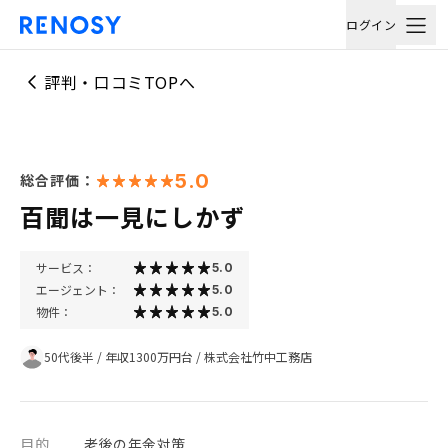
ログイン
評判・口コミTOPへ
5.0
総合評価：
百聞は一見にしかず
サービス：
5.0
エージェント：
5.0
物件：
5.0
50代後半
/
年収1300万円台
/
株式会社竹中工務店
目的
老後の年金対策