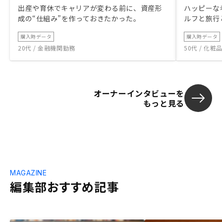
出産や育休でキャリアが変わる前に、資産形
ハッピーな
成の“仕組み”を作っておきたかった。
ルフと旅行
購入時データ
購入時データ
20代 / 金融機関勤務
50代 / 化
オーナーインタビューを
もっと見る
MAGAZINE
編集部おすすめ記事