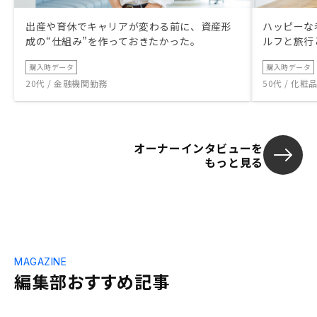
出産や育休でキャリアが変わる前に、資産形
ハッピーな
成の“仕組み”を作っておきたかった。
ルフと旅行
購入時データ
購入時データ
20代 / 金融機関勤務
50代 / 化
オーナーインタビューを
もっと見る
MAGAZINE
編集部おすすめ記事