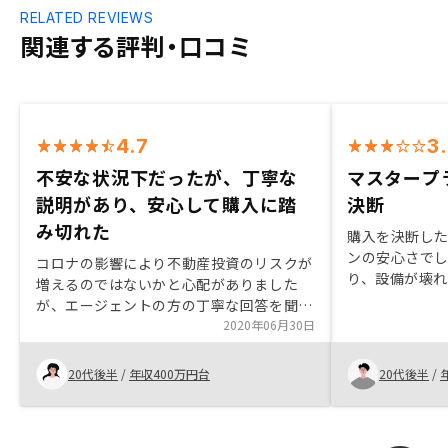
RELATED REVIEWS
関連する評判・口コミ
4.7
3
不安な状況下だったが、丁寧な
マスタープ
説明があり、安心して購入に踏
決断
み切れた
購入を決断し
ンの安心さで
コロナの影響により不動産投資のリスクが
り、設備が壊
増えるのではないかと心配がありました
説明を受けて
が、エージェントの方の丁寧な回答を聞い
る部分がゼロ
て安心して購入することができました。物
2020年06月30日
決めました。 
件の資料を渡す際に、ハザードマップや路
ましたが、耐
線価図に物件の場所を示すようにして頂く
20代後半
/
年収400万円台
20代後半
/
壊しないとい
と分かりやすいです。
し、購入に至り
方も実際に購
せてほしいと