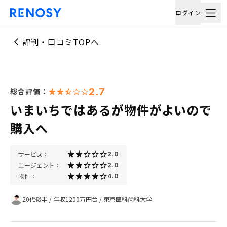
ログイン
評判・口コミTOPへ
2.7
総合評価：
いまいちではあるが物件がよいので
購入へ
サービス：
2.0
エージェント：
2.0
物件：
4.0
20代後半
/
年収1200万円台
/
東京医科歯科大学