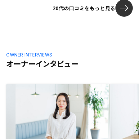
ので、安心し
20代の口コミをもっと見る
た後、物件選び
時、エージェン
を購入したの
べばよかった
のも、別のエ
ンは2000万
でも同じなの
OWNER INTERVIEWS
う話を受けて
オーナーインタビュー
決で物件を購
1500万から
異なっていた
ントから色々
イルになって
感じました。