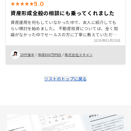
5.0
資産形成全般の相談にも乗ってくれました
資産運用を何もしていなかった中で、友人に紹介しても
らい検討を始めました。 不動産投資については、全く知
識がなかった中でセールスの方に丁寧に教えていただき
ました。不動産投資以外にも、資産形成でおすすめの情
2026年01月20日
報も提供してもらい、勉強になりました。 自分の貯金額
が十分だった点、不動産投資のデメリットが対策できる
20代後半
/
年収600万円台
/
株式会社スタメン
点を決め手に、購入を決めました。 物件選びに関して
は、セールス担当の方が全く押し売りなく、とても信頼
できる方だと思ったので、おすすめをしてもらって決め
ました。
リストのトップに戻る