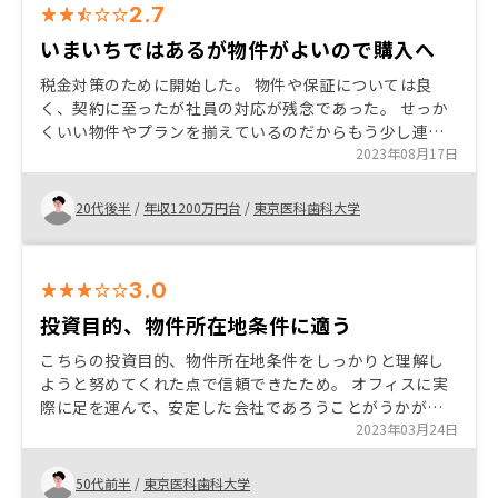
2.7
いまいちではあるが物件がよいので購入へ
税金対策のために開始した。 物件や保証については良
く、契約に至ったが社員の対応が残念であった。 せっか
くいい物件やプランを揃えているのだからもう少し連携
の取れた分かりやすい説明をしてほしいものだ。 不動産
2023年08月17日
投資に慣れている方ならおすすめかと感じる。
20代後半
/
年収1200万円台
/
東京医科歯科大学
3.0
投資目的、物件所在地条件に適う
こちらの投資目的、物件所在地条件をしっかりと理解し
ようと努めてくれた点で信頼できたため。 オフィスに実
際に足を運んで、安定した会社であろうことがうかがわ
れた。 担当者が熱心であったため、いい物件があれば
2023年03月24日
RENOSYで購入しようと思った。
50代前半
/
東京医科歯科大学