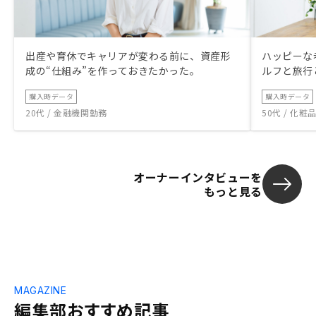
出産や育休でキャリアが変わる前に、資産形
ハッピーな
成の“仕組み”を作っておきたかった。
ルフと旅行
購入時データ
購入時データ
20代 / 金融機関勤務
50代 / 化
オーナーインタビューを
もっと見る
MAGAZINE
編集部おすすめ記事