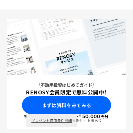
不動産投資はじめてガイド
RENOSY会員限定で無料公開中！
まずは資料をみてみる
※
初回面談で
ポイント
50,000
円分
PayPay
プレゼント適用条件詳細
※条件・上限あり