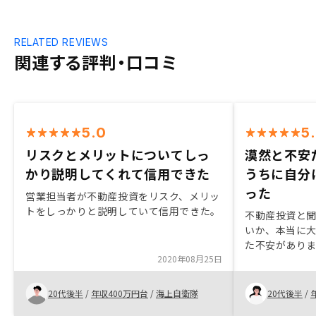
RELATED REVIEWS
関連する評判・口コミ
5.0
5
リスクとメリットについてしっ
漠然と不安
かり説明してくれて信用できた
うちに自分
った
営業担当者が不動産投資をリスク、メリッ
トをしっかりと説明していて信用できた。
不動産投資と
いか、本当に
た不安があり
2020年08月25日
メリット、デ
に合う老後の
うメリットが
20代後半
/
年収400万円台
/
海上自衛隊
20代後半
/
ません。