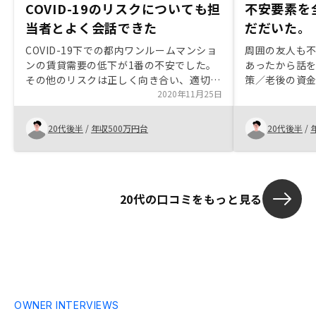
COVID-19のリスクについても担
不安要素を
当者とよく会話できた
だだいた。
COVID-19下での都内ワンルームマンショ
周囲の友人も
ンの賃貸需要の低下が1番の不安でした。
あったから話
その他のリスクは正しく向き合い、適切な
策／老後の資
対処をとれば恐れることはないと考えまし
2020年11月25日
ットもあり、
た。 COVID-19のリスクについて、担当者
思ったので、
とよく会話し、実需の低下のリスクについ
運用してみた
20代後半
/
年収500万円台
20代後半
/
て、自分なりの結論を出すことができたの
新たな視点を
で、購入に至りました。ご紹介いただく物
件は総じて若干割高に感じました。他社と
比較して同等になれば更に良いと思いま
20代の口コミをもっと見る
す。ただ、割高でも他社と比べて貴社から
購入することのメリットが大きいと感じま
した。 また、修繕積立金の今後の上昇幅
について、各物件の紹介ページの記載では
不十分だと感じました。今後、月額5000
円近く増額する物件と1000円程度で済む
物件を横並びで評価はできないと考えま
す。長期修繕計画書から試算できる上昇幅
OWNER INTERVIEWS