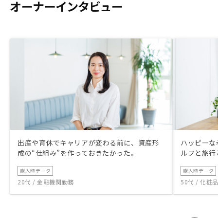
を紹介ページに明記することを期待しま
オーナーインタビュー
す。
出産や育休でキャリアが変わる前に、資産形
ハッピーな
成の“仕組み”を作っておきたかった。
ルフと旅行
購入時データ
購入時データ
20代 / 金融機関勤務
50代 / 化