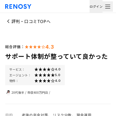
ログイン
評判・口コミTOPへ
4.3
総合評価：
サポート体制が整っていて良かった
サービス：
4.0
エージェント：
5.0
物件：
4.0
20代後半
/
年収400万円台
/
目的
老後の年金対策、 リスク分散、 現金運用