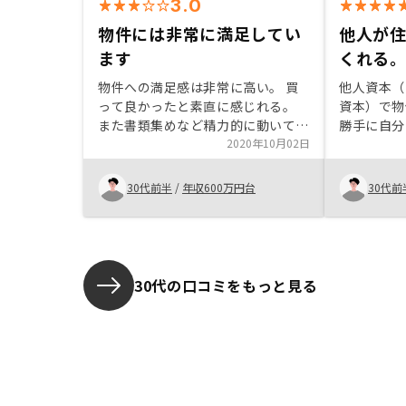
3.0
物件には非常に満足してい
他人が
ます
くれる
物件への満足感は非常に高い。 買
他人資本（
って良かったと素直に感じれる。
資本）で物
また書類集めなど精力的に動いて頂
勝手に自分
いた。購入に至る全体像の説明が全
2020年10月02日
いうのが魅
くできていない。時間・入金・書類
もしれませ
集め等。 担当者は知識がありそう
固定資産税
30代前半
/
年収600万円台
30代前
なだけに残念。 物件に対する信頼
する段階ま
はとてもできたが、購入する前まで
ので、事前
の満足感がとても低い。 紹介でき
「物件購入
るレベル感に全く達していない。
クリアにな
す。
30代の口コミをもっと見る