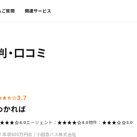
るご質問
関連サービス
判・口コミ
3.7
わかれば
エージェント：
物件：
4.0
4.0
3.0
/
年収600万円台
/
小田急バス株式会社