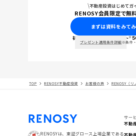
不動産投資はじめてガ
RENOSY会員限定で無
まずは資料をみて
※
初回面談で
ポイント
5
PayPay
プレゼント適用条件詳細
※条件
TOP
RENOSY不動産投資
お客様の声
RENOSY（
サー
不動
RENOSYは、東証グロース上場企業である
不動