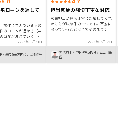
5.0
4.7
住宅ローンを返して
担当営業の懇切丁寧な対応
。
営業担当が懇切丁寧に対応してくれ
たことが決め手の一つです。不安に
＝物件に住んでいる人の
思っていることは全てその場で分か
件のローンが返せる（＝
りやすく説明してくれました。一例
の資産が増えていく）と
を挙げると、災害の際の水没のリス
力的でした。常識なのか
2022年11月24日
2023年02月12日
クを心配していたところ、すぐに調
んが物件購入後発生する
べてくれ、リスクが少ないことを確
30代前半
/
年収500万円台
/
陸上自衛
や火災保険など、サイン
半
/
年収800万円台
/
大和証券
認できました。
隊
で特に話題に出なかった
に話していて下されば
に伴う費用の全体像」が
ってよかったと思いま