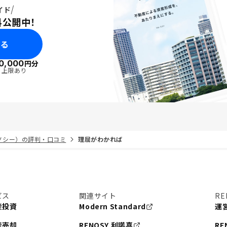
イド
料公開中！
みる
0,000
円分
・上限あり
リノシー）の評判・口コミ
理屈がわかれば
ビス
関連サイト
RE
産投資
Modern Standard
運
産売却
RENOSY 利諾喜
RE