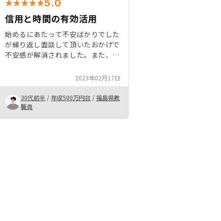
5.0
信用と時間の有効活用
始めるにあたって不安ばかりでした
が繰り返し面談して頂いたおかげで
不安感が解消されました。また、経
済動向や商品についての具体的な説
明など、他社よりも裏付けされたデ
2023年02月17日
ータがあったことで、安心につなが
りました。ありがとうございまし
30代前半
/
年収500万円台
/
福島県教
た！
職員