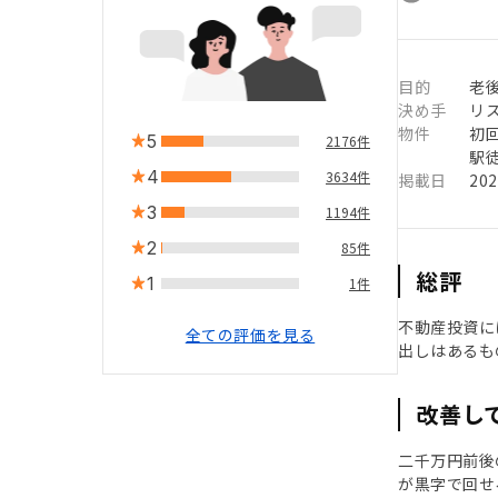
目的
老
決め手
リ
物件
初
5
2176件
駅徒
4
3634件
掲載日
20
3
1194件
2
85件
総評
1
1件
不動産投資に
全ての評価を見る
出しはあるも
改善し
二千万円前後
が黒字で回せ