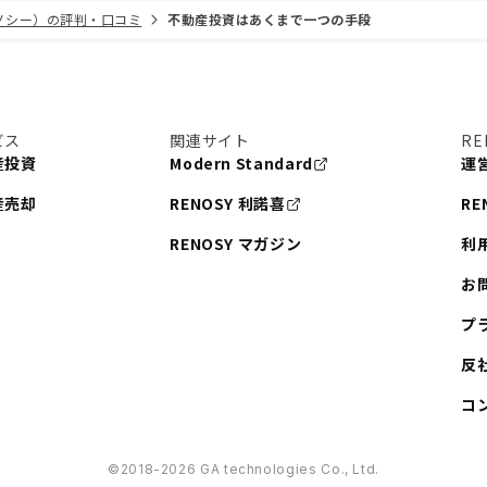
リノシー）の評判・口コミ
不動産投資はあくまで一つの手段
ビス
関連サイト
RE
産投資
Modern Standard
運
産売却
RENOSY 利諾喜
RE
RENOSY マガジン
利
お
プ
反
コ
©︎2018-2026 GA technologies Co., Ltd.