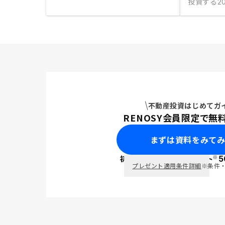
投資する
20
不動産投資はじめてガ
RENOSY会員限定で無
まずは資料をみて
※
初回面談で
ポイント
5
PayPay
プレゼント適用条件詳細
※条件