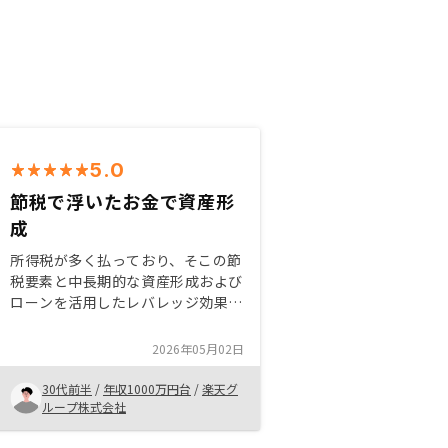
5.0
節税で浮いたお金で資産形
成
所得税が多く払っており、そこの節
税要素と中長期的な資産形成および
ローンを活用したレバレッジ効果を
期待して始めました。キャッシュフ
ローもそこまで大きくなく節税で税
2026年05月02日
金も賄える上、将来の売却もある程
度見通しやすいためありがたいで
30代前半
/
年収1000万円台
/
楽天グ
す。
ループ株式会社