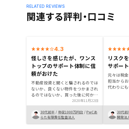
RELATED REVIEWS
関連する評判・口コミ
4.3
怪しさを感じたが、ワンス
リスク
トップのサポート体制に信
サポー
頼がおけた
元々は税金
担当からお
不動産投資と聞くと騙されるのでは
代わりにも
ないか、良くない物件をつかまされ
た。また、
るのではないか、買った後に何かト
ないが、物
ラブルがあっても解決されないので
2020年11月22日
金だけでは
はないか、という不安があったが、
おいたほう
30代前半
/
年収1000万円台
/
PwCあ
30代前
物件購入から物件管理、入居者募集
思った。す
らた有限責任監査法人
開発法
などワンストップでやってくれるの
と思います
で、物件購入後は基本的に放置でき