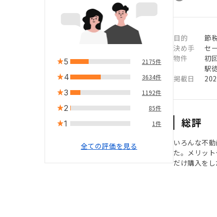
目的
節
決め手
セ
物件
初
5
2175件
駅徒
4
3634件
掲載日
20
3
1192件
2
85件
総評
1
1件
いろんな不動
全ての評価を見る
た。メリット
だけ購入をし