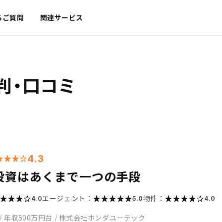
るご質問
関連サービス
判・口コミ
4.3
投資はあくまで一つの手段
エージェント：
物件：
4.0
5.0
4.0
/
年収500万円台
/
株式会社ホンダユーテック