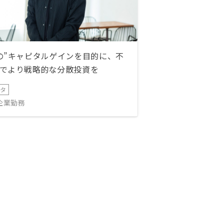
の”キャピタルゲインを目的に、不
でより戦略的な分散投資を
ータ
IT企業勤務