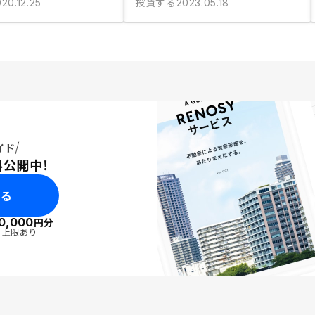
投資する
20.12.25
2023.05.18
イド
料公開中！
みる
0,000
円分
・上限あり