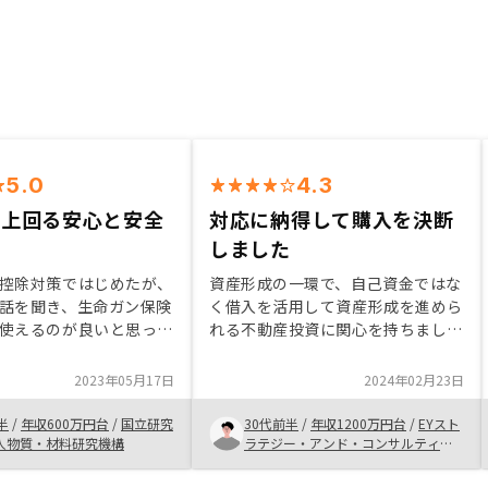
5.0
4.3
を上回る安心と安全
対応に納得して購入を決断
ト
しました
控除対策ではじめたが、
資産形成の一環で、自己資金ではな
話を聞き、生命ガン保険
く借入を活用して資産形成を進めら
使えるのが良いと思っ
れる不動産投資に関心を持ちまし
私は元々現金貯金は苦で
た。 ローン返済期間はキャッシュ
価の高騰なども鑑み、現
フローは生まないですが、借入返済
2023年05月17日
2024年02月23日
なく資産として保有して
が進むことで、実質的に自己資産は
が老後にも備えられると
増えて行くと考えています。 営業
半
/
年収600万円台
/
国立研究
30代前半
/
年収1200万円台
/
EYスト
でに問題なく素晴らしい
担当の方の対応に満足してrenosy
人物質・材料研究機構
ラテジー・アンド・コンサルティン
グ株式会社
での購入を決めました。投資利回り