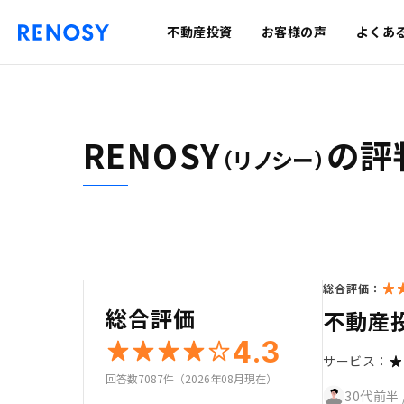
不動産投資
お客様の声
よくあ
RENOSY
の評
（リノシー）
総合評価：
総合評価
不動産
4.3
サービス：
回答数7087件（2026年08月現在）
30代前半