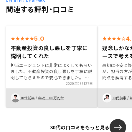
RELATED REVIEWS
関連する評判・口コミ
5.0
4
不動産投資の良し悪しを丁寧に
疑念しかな
説明してくれた
ースで考え
担当エージェントに非常によくしてもらい
最初は不安と
ました。不動産投資の良し悪しを丁寧に説
が、担当の方
明してもらえたので安心できました。 ま
問点を解消する
た説明の途中で、少しでも疑問点があると
2020年08月27日
以上に押し切
理解できるまで丁寧に説明してくれまし
スで考える時
た。 物件もよく、大満足です。
を整理するこ
30代前半
/
年収1100万円台
30代前半
/
30代の口コミをもっと見る