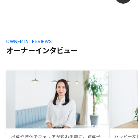
OWNER INTERVIEWS
オーナーインタビュー
出産や育休でキャリアが変わる前に、資産形
ハッピーな