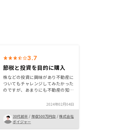
3.7
節税と投資を目的に購入
株などの投資に興味があり不動産に
ついてもチャレンジしてみたかった
のですが、あまりにも不動産の知識
がなく踏み出すことができなかっ
た。そんな時にリノシーのサービス
2024年02月04日
を知り、その中には節税のためのサ
ポートが受けられることなどもあり
30代前半
/
年収500万円台
/
株式会社
購入を決めました。あまり、参考に
ボイジャー
なるかわからないですが書類の記入
でよくわからないことが2〜3回あ