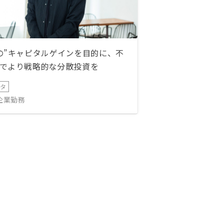
の”キャピタルゲインを目的に、不
でより戦略的な分散投資を
ータ
IT企業勤務