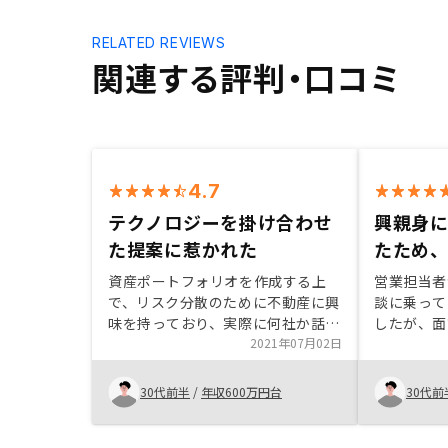
RELATED REVIEWS
関連する評判・口コミ
4.7
テクノロジーを掛け合わせ
興親身
た提案に惹かれた
たため
資産ポートフォリオを作成する上
営業担当者
で、リスク分散のために不動産に興
談に乗って
味を持っており、実際に何社か話を
したが、面
聞いた中で、自分の考えや今の状況
2021年07月02日
ここなら信
を伝えた上で自分に合う提案をして
を決心しま
いただいた点と、不動産とテクノロ
サービスが
30代前半
/
年収600万円台
30代前
ジーを掛け合わせてやっている点に
足していま
惹かれてRENOSYで不動産を購入し