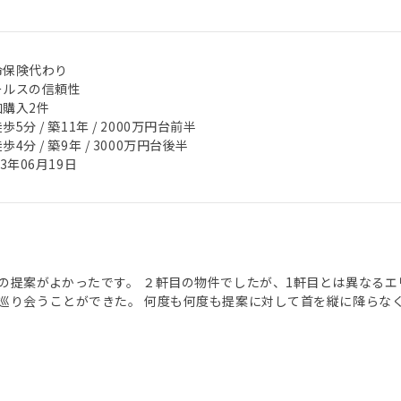
命保険代わり
ールスの信頼性
加購入2件
歩5分 / 築11年 / 2000万円台前半
歩4分 / 築9年 / 3000万円台後半
23年06月19日
の提案がよかったです。 ２軒目の物件でしたが、1軒目とは異なる
巡り会うことができた。 何度も何度も提案に対して首を縦に降らな