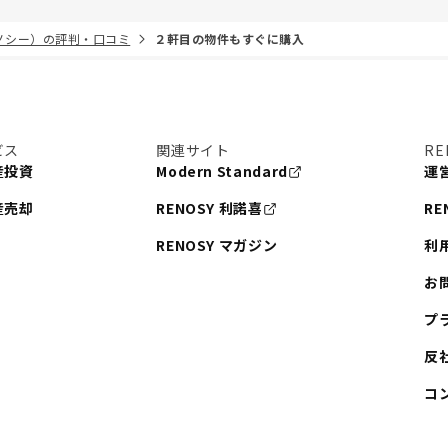
リノシー）の評判・口コミ
２軒目の物件もすぐに購入
ビス
関連サイト
RE
産投資
Modern Standard
運
産売却
RENOSY 利諾喜
RE
RENOSY マガジン
利
お
プ
反
コ