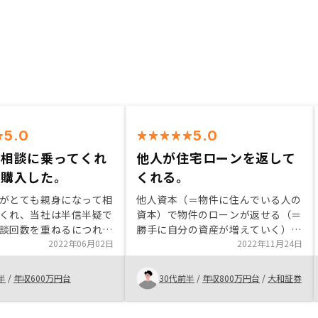
5.0
5.0
に相談に乗ってくれ
他人が住宅ローンを返して
、購入した。
くれる。
がとても親身になって相
他人資本（＝物件に住んでいる人の
くれ、当社は半信半疑で
資本）で物件のローンが返せる（＝
談回数を重ねるにつれて
勝手に自分の資産が増えていく）と
用でわかると思い、購入
2022年06月02日
いうのが魅力的でした。常識なのか
2022年11月24日
した。購入後もアフター
もしれませんが物件購入後発生する
充実しており、とても満
固定資産税や火災保険など、サイン
半
/
年収600万円台
30代前半
/
年収800万円台
/
大和証券
す。
する段階まで特に話題に出なかった
ので、事前に話していて下されば