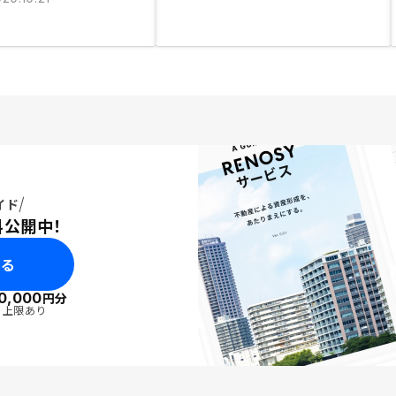
イド
料公開中！
みる
0,000
円分
・上限あり