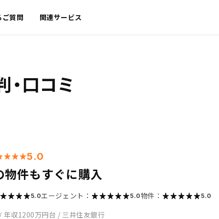
るご質問
関連サービス
判・口コミ
5.0
の物件もすぐに購入
エージェント：
物件：
5.0
5.0
5.0
/
年収1200万円台
/
三井住友銀行