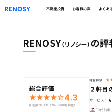
不動産投資
お客様の声
よくあ
RENOSY
の評
（リノシー）
総合評価：
総合評価
２軒目
4.3
サービス：
回答数7084件（2026年08月現在）
30代前半