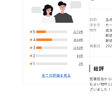
目的
生
決め手
セ
物件
追
5
2172件
駅徒
4
3634件
駅徒
掲載日
20
3
1192件
2
85件
1
1件
総評
全ての評価を見る
営業担当から
もよい物件に
ざいました！