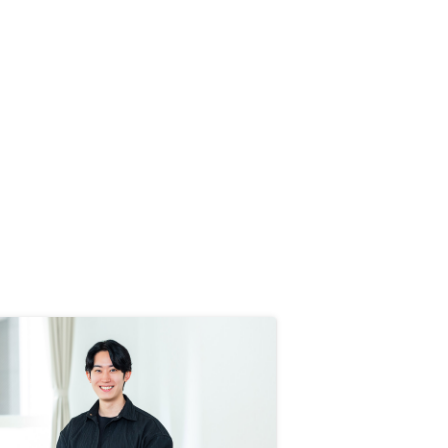
りました （※その度に営業の方に
確認させていただき特に問題はなか
ったです） なので、十分、記入例
の資料があり問題ないと思いますが
個人的にはまだこのフローには少し
改良の余地があるように感じました