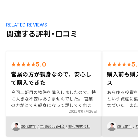
RELATED REVIEWS
関連する評判・口コミ
5.0
5
営業の方が親身なので、安心し
購入前も購
て購入できた
ス
今回二軒目の物件を購入しましたので、特
あらゆる投資
に大きな不安はありませんでした。 営業
という資産に
の方がとても親身になって話してくれます
気づいた。ま
ので、安心して購入できました。 オーナ
2021年07月26日
投資は数多く
ー向けに、なにか抽選などの特典やイベン
非検討した方が
トがあると良いと思います。
れば購入後も
30代前半
/
年収600万円台
/
興和株式会社
30代前半
/
ので是非お勧