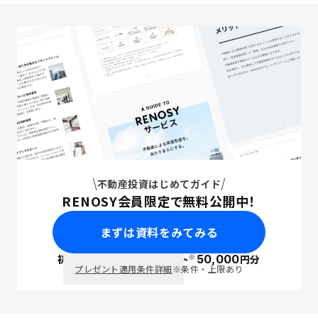
不動産投資はじめてガイド
RENOSY会員限定で無料公開中！
まずは資料をみてみる
※
初回面談で
ポイント
50,000
円分
PayPay
プレゼント適用条件詳細
※条件・上限あり