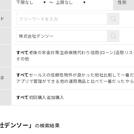
〜
性別
ド
すべて
老後の年金対策
生命保険代わり
信用(ローン)活用
リス
その他
すべて
セールスの信頼性
物件が良かった
他社比較して一番
手
アプリで管理ができる
他の運用商品と比べて一番だった
や
すべて
初回購入
追加購入
社デンソー」
の検索結果