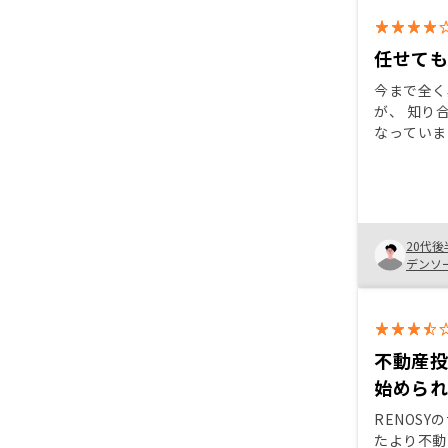
任せて
今まで全く
が、 知り
なっていま
わかりやす
ず、細かい
くださった
いましたの
ました。
20代後
デンソ
不動産
始めら
RENOS
たより不動