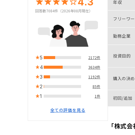
4.3
年収
回答数7084件（2026年08月現在）
フリーワー
勤務企業
投資目的
5
2172件
4
3634件
3
1192件
購入の決め
2
85件
1
1件
初回/追加
全ての評価を見る
「株式会