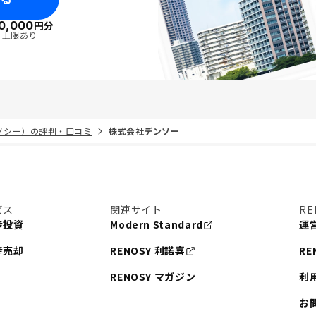
0,000
円分
・上限あり
リノシー）の評判・口コミ
株式会社デンソー
ビス
関連サイト
RE
産投資
Modern Standard
運
産売却
RENOSY 利諾喜
RE
RENOSY マガジン
利
お