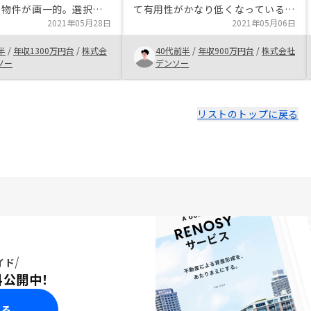
肢
て有用性がかなり低くなっている。
容度に応じて増やして欲
2021年05月28日
かといってFXや株式投資のハイリ
2021年05月06日
スクな手段は誰しも二の足を踏む。
半
/
年収1300万円台
/
株式会
40代前半
/
年収900万円台
/
株式会社
その中間である不動産投資をやらな
ソー
デンソー
い理由を説明できる人はいるのでし
ょうか。 契約手続き後の流れ、
TODOをアプリ等で分かりやすく見
せてもらえるとよいかと思いまし
リストのトップに戻る
た。
イド
料公開中！
みる