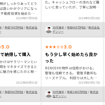
た。キャッシュフローの流れなど難
ご意見につきましては社内で共有
明がしっかりあってどう
しいと思っていたが、丁寧に説明が
し、さらにお客様に寄り添ったご案
ば良いかがクリアになっ
あった。webで全ての契約が完結す
内ができるよう改善に努めてまいり
、不動産投資を始めたこ
るところがとても魅力的に感じた。
ます。 この度は大変貴重なご意見
告が必要になり、処理の
2024年07月06日
2024年05月18日
今後の手続きも楽にできそうなとこ
をいただき誠にありがとうございま
計算が複雑なところがあ
ろに期待をしている。
半
/
年収700万円台
/
株式会社
した。
30代後半
/
年収600万円台
/
株式会社
るまでに時間を要する
ー
デンソー
でのサポートがあってス
告ができた。
5.0
3.0
ーで納得して購入
もう少し早く始めたら良か
った
かけはサラリーマンとい
用をマネタイズできると
RENOSYの物件は信用がおける。
に魅力を感じたのと税金
管理も信頼できる。 管理手数料も
ると思ったため始めまし
リーズナブル。 利回りは大したこ
ーで購入を決めた理由は
2023年06月01日
とないので目先の黒字には自己資金
2023年05月17日
して物件や初期費用の面
を沢山入れる必要あります。 不動
を感じたからです。
半
/
年収900万円台
/
株式会社
50代後半
/
年収1400万円台
/
株式会
産投資を始めるなら、しっかり勉強
ー
社デンソー
が必要だが、RENOSYなら綺麗事だ
けでなく色々教えてもらえる。不動