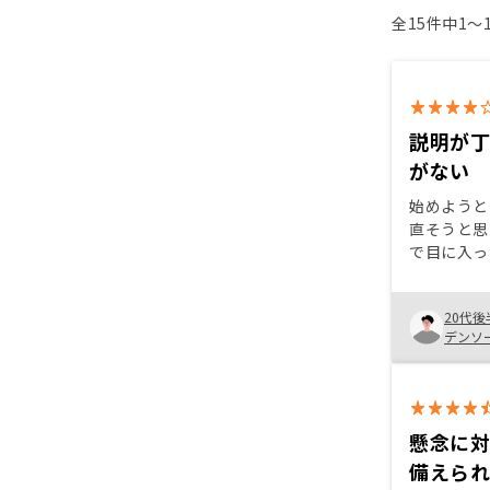
全15件中1〜
説明が
がない
始めようと
直そうと思
で目に入っ
決めた理由
担当者の対
20代後
ら。気にな
デンソ
で付き合っても
ドセールス
りすぎると
対応の仕方
習したほう
懸念に
備えら