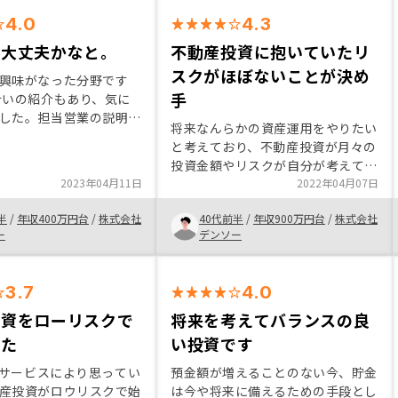
産投資のリスクとして金利上昇があ
4.0
4.3
るので一定程度の自己資金がある方
が良いです。 もう少し利回りが良
も大丈夫かなと。
不動産投資に抱いていたリ
くなるといいです。
スクがほぼないことが決め
興味がなった分野です
手
合いの紹介もあり、気に
した。担当営業の説明が
将来なんらかの資産運用をやりたい
く、決して押し売りはせ
と考えており、不動産投資が月々の
ところまで熱心にご対応
投資金額やリスクが自分が考えてい
のと内容がよかったと思
2023年04月11日
た理想の運用に近かったため。ま
2022年04月07日
でご契約をする事を決め
た、信頼できそうな会社かつ営業マ
半
/
年収400万円台
/
株式会社
40代前半
/
年収900万円台
/
株式会社
ンであることもオンライン面談を実
ー
デンソー
施していく中でわかったため。
3.7
4.0
投資をローリスクで
将来を考えてバランスの良
れた
い投資です
Yのサービスにより思ってい
預金額が増えることのない今、貯金
産投資がロウリスクで始
は今や将来に備えるための手段とし