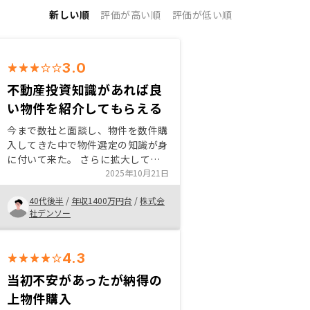
新しい順
評価が高い順
評価が低い順
3.0
不動産投資知識があれば良
い物件を紹介してもらえる
今まで数社と面談し、物件を数件購
入してきた中で物件選定の知識が身
に付いて来た。 さらに拡大してい
くために、もっと広く多くの物件を
2025年10月21日
見てみたいと考え、最大手のリノシ
40代後半
/
年収1400万円台
/
株式会
ーに問い合わせを行った。 いい物
社デンソー
件を紹介して頂き、たてかんさぽー
とも魅力的だと感じた。
4.3
当初不安があったが納得の
上物件購入