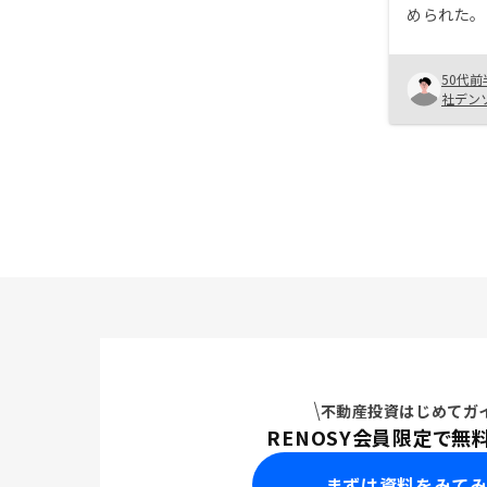
められた。 物件が画一的。選択
をリスク許
しい。
50代前
社デン
不動産投資はじめてガ
RENOSY会員限定で無
まずは資料をみて