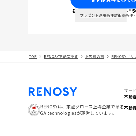
※
初回面談で
ポイント
5
PayPay
プレゼント適用条件詳細
※条件
TOP
RENOSY不動産投資
お客様の声
RENOSY（
サー
不動
RENOSYは、東証グロース上場企業である
不動
GA technologiesが運営しています。