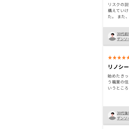
リスクの説
構えていけ
た。 また
とで確定申
中で計上や
30代前
り、理解す
デンソ
が、アプリ
ムーズに申
リノシ
始めたきっ
う職業の信
いうところ
対策にもな
た。リノシ
他社と比較
でメリット
30代後
デンソ