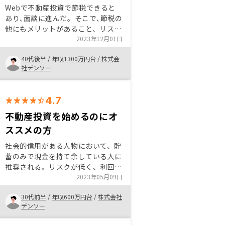
Webで不動産投資で節税できると
あり､面談に進んだ。そこで､節税の
他にもメリットがあること、リスク
についても丁寧に説明していただ
2023年12月01日
き､納得して投資物件を購入するこ
40代後半
/
年収1300万円台
/
株式会
とができた。物件の査定､アプリに
社デンソー
よる所有物件管理等､テクノロジー
を駆使している点も他には無い特徴
であり､おすすめ出来る。
4.7
不動産投資を始めるのにオ
ススメの方
社会的信用がある人物において、貯
蓄のみで現金を持て余している人に
推奨される。リスクが低く、利回り
が高いため、初心者でも運用しやす
2023年05月09日
いと思われるため。また、社会的信
30代前半
/
年収600万円台
/
株式会社
用が十分あればローンの金利もそれ
デンソー
なりに抑えられるため。