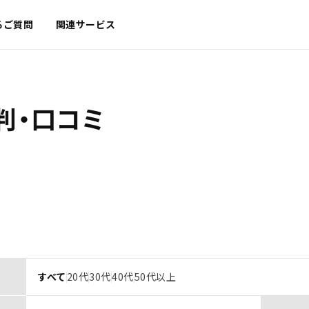
るご質問
関連サービス
判・口コミ
すべて
20代
30代
40代
50代以上