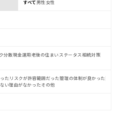
すべて
男性
女性
ク分散
現金運用
老後の住まい
ステータス
相続対策
だった
リスクが許容範囲だった
管理の体制が良かった
らない理由がなかった
その他