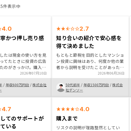
15件表示中
4.0
2.7
丁寧かつ押し売り感
知り合いの紹介で安心感を
得て決めました
したは現金の使い方を見
もともと節税を目的としたマンショ
ってたときに投資の広告
ン投資に興味はあり、何度か他の業
たのがきっかけ。購入を
者から説明を受けたことがあった。
はインサイドセールスの
2026年07月10日
今回知り合いの紹介もあり、リノシ
2026年06月26日
応が非常に良かったか
ーの良い点を知り安心感が増した
半
/
年収600万円台
/
株式会社
50代前半
/
年収1500万円台
/
株式会
るところを納得できるま
為、リノシーで投資することを決め
ー
社デンソー
らえる。 フィール
ました。 アンケートのご回答あり
の対応がマニュアル書通
がとうございます。 他社様と比較
感じるところ。もう少し
された上でRENOSYをお選びいただ
4.7
4.0
を教育ではなく個人で学
きましたこと、大変嬉しく思いま
がいいと思った。
す。 しかしながらご案内に関して
対してのサポートが
購入まで
不十分な点があり、大変申し訳ござ
れている
リスクの説明が理路整然としてい
いませんでした。 今回いただいた