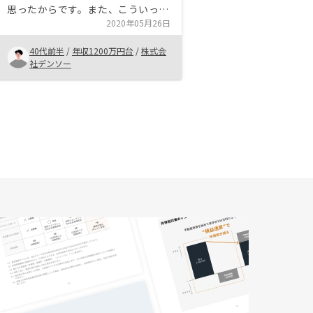
思ったからです。また、こういった
投資は、我々投資家と運営会社の発
2020年05月26日
展、両方があってのことだと思いま
40代前半
/
年収1200万円台
/
株式会
す。その点で、会社の将来性もある
社デンソー
な、と感じたからです。