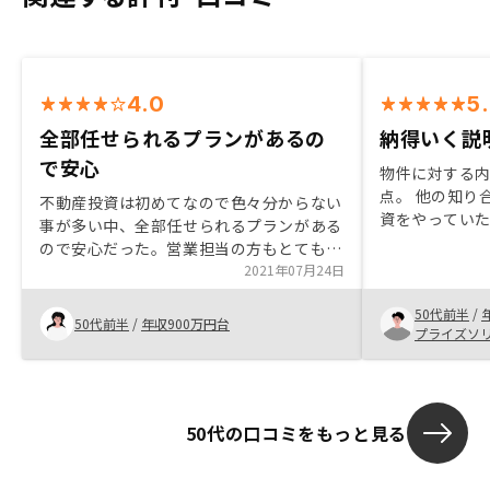
4.0
5
全部任せられるプランがあるの
納得いく説
で安心
物件に対する
点。 他の知り合
不動産投資は初めてなので色々分からない
資をやってい
事が多い中、全部任せられるプランがある
が出来たと思
ので安心だった。営業担当の方もとても親
と思うので、
切丁寧で話も分かりやすく、また、分かる
2021年07月24日
の協力をした
まで説明してくれた。
きの簡素化と
50代前半
/
50代前半
/
年収900万円台
し、面談する
プライズソ
す。
50代の口コミをもっと見る