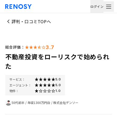
ログイン
評判・口コミTOPへ
3.7
総合評価：
不動産投資をローリスクで始められ
た
サービス：
5.0
エージェント：
5.0
物件：
1.0
50代前半
/
年収1300万円台
/
株式会社デンソー