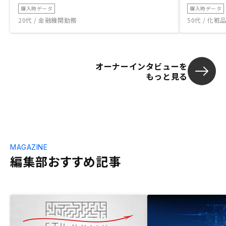
購入時データ
購入時データ
20代 / 金融機関勤務
50代 / 化
オーナーインタビューを
もっと見る
MAGAZINE
編集部おすすめ記事