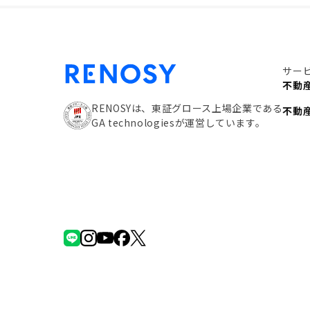
サー
不動
RENOSYは、東証グロース上場企業である
不動
GA technologiesが運営しています。