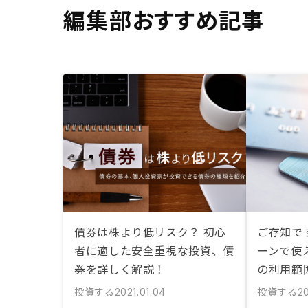
編集部おすすめ記事
債券は株より低リスク？ 初心
ご存知で
者に適した安全重視な投資、債
ーンで使
券を詳しく解説！
の利用範
投資する
投資する
2021.01.04
20