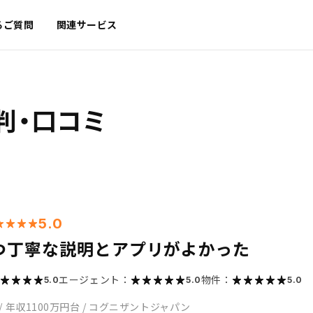
るご質問
関連サービス
判・口コミ
5.0
つ丁寧な説明とアプリがよかった
エージェント：
物件：
5.0
5.0
5.0
/
年収1100万円台
/
コグニザントジャパン