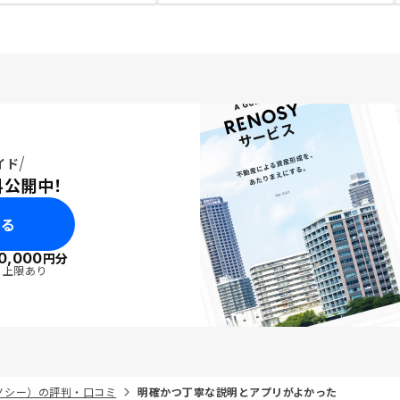
イド
料公開中！
みる
0,000
円分
・上限あり
リノシー）の評判・口コミ
明確かつ丁寧な説明とアプリがよかった