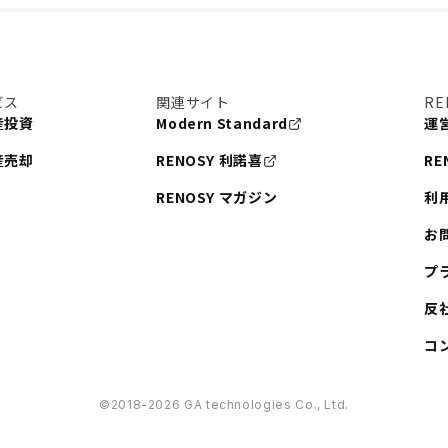
ビス
関連サイト
RE
産投資
Modern Standard
運
産売却
RENOSY 利諾喜
RE
RENOSY マガジン
利
お
プ
反
コ
©︎2018-2026 GA technologies Co., Ltd.