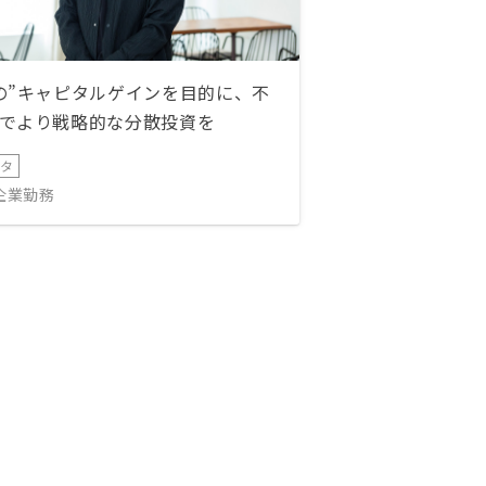
の”キャピタルゲインを目的に、不
でより戦略的な分散投資を
ータ
IT企業勤務