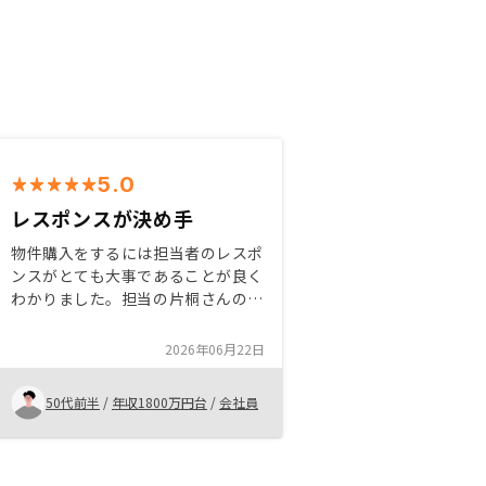
5.0
レスポンスが決め手
物件購入をするには担当者のレスポ
ンスがとても大事であることが良く
わかりました。担当の片桐さんのレ
スポンスはストレス無くスムーズに
対応いただき有難かったです。 私
2026年06月22日
も営業ですので片桐さんでないと御
社とのお付き合いは出来なかったと
50代前半
/
年収1800万円台
/
会社員
思います。