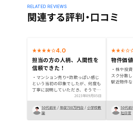
RELATED REVIEWS
関連する評判・口コミ
4.0
担当の方の人柄、人間性を
物件価
信頼できた！
・株や投資
スク分散し
・マンション売り=詐欺っぽい感じ
駅近物件な
という当初の印象でしたが、何度も
能性が高い
丁寧に説明していただき、そうでは
保険の代わ
ない！と思えるようになりました。
2023年09月05日
逝っても家
・同じ職場の方に勧めていただきま
こと ・人
50代前半
/
年収700万円台
/
小学校教
50代前
した。 ・丁寧な対応が購入のきっ
来的な不安
諭
社日宣
かけです。 ・自分に利益がでた
ら、自信をもって友達に勧めたいで
す。 ・これから、どのくらい利益