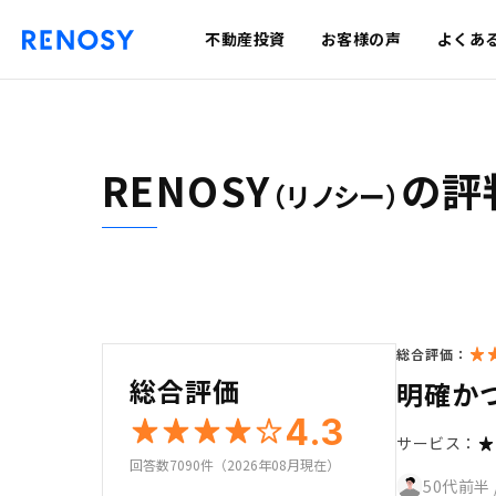
不動産投資
お客様の声
よくあ
RENOSY
の評
（リノシー）
総合評価：
総合評価
明確か
4.3
サービス：
回答数7090件（2026年08月現在）
50代前半