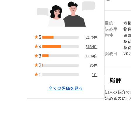
目的
老
決め手
物
物件
追
5
2176件
駅徒
4
3634件
駅徒
掲載日
20
3
1194件
2
85件
1
1件
総評
全ての評価を見る
知人の紹介で
始めるのには