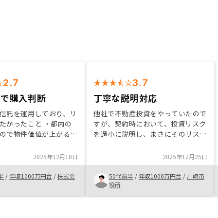
2.7
3.7
値で購入判断
丁寧な説明対応
信託を運用しており、リ
他社で不動産投資をやっていたので
たかったこと ・都内の
すが、契約時において、投資リスク
ので物件価値が上がる可
を過小に説明し、まさにそのリスク
と判断したこと ・生命
が発生した際の対応が不誠実だった
りになるので自分が先に
ため、不動産投資を辞めようと思っ
2025年12月10日
2025年12月25日
族への不安が少なくなる
ていた。 それらの状況を踏まえ
生１００年時代なので将
て、リノシーの話を聞いたところ、
半
/
年収1000万円台
/
株式会
50代前半
/
年収1000万円台
/
川崎市
があったこと
納得の得られる説明をいただけたた
役所
め購入を決めた。