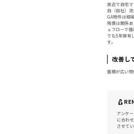
直近で自宅マ
自（自社）流
GA物件は相
残債は関係あ
ュフローで儲
でも5年保有
す。
改善し
面積が広い物
RE
アンケー
に合わせ
させてい