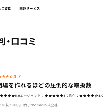
るご質問
関連サービス
判・口コミ
4.7
相場を作れるほどの圧倒的な取扱数
エージェント：
物件：
5.0
5.0
4.0
/
年収2500万円台
/
thomas株式会社