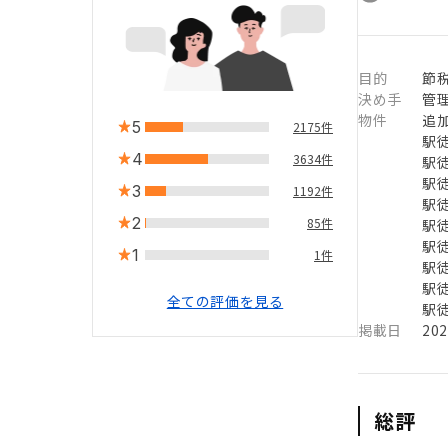
目的
節税
決め手
管
物件
追
5
2175件
駅徒
4
3634件
駅徒
駅徒
3
1192件
駅徒
2
85件
駅徒
駅徒
1
1件
駅徒
駅徒
全ての評価を見る
駅徒
掲載日
20
総評