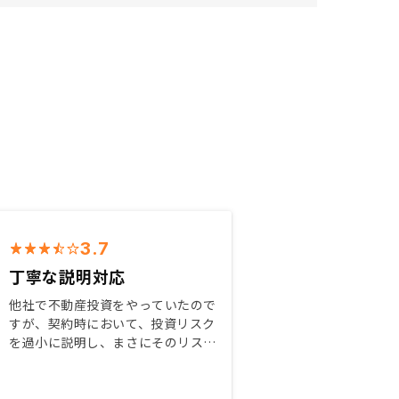
3.7
丁寧な説明対応
他社で不動産投資をやっていたので
すが、契約時において、投資リスク
を過小に説明し、まさにそのリスク
が発生した際の対応が不誠実だった
ため、不動産投資を辞めようと思っ
ていた。 それらの状況を踏まえ