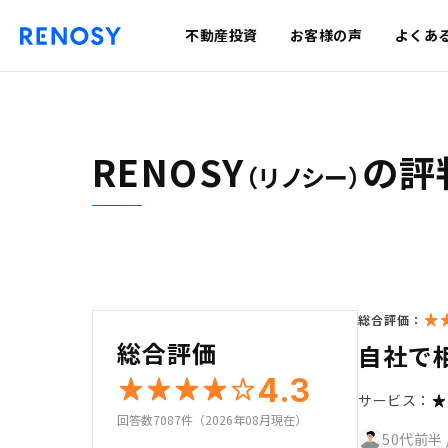
不動産投資
お客様の声
よくあ
RENOSY
の評
（リノシー）
総合評価：
総合評価
自社で
4.3
サービス：
回答数7087件（2026年08月現在）
50代前半