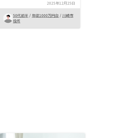
2025年12月25日
て、リノシーの話を聞いたところ、
納得の得られる説明をいただけたた
50代前半
/
年収1000万円台
/
川崎市
め購入を決めた。
役所