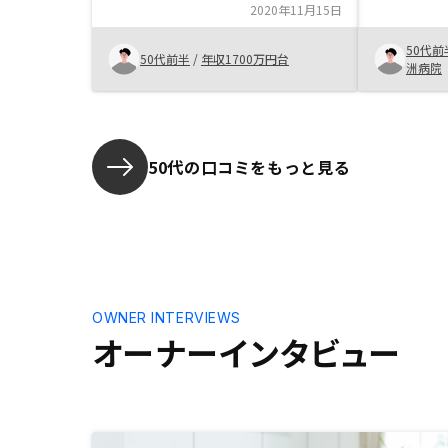
た。関西地区はもう少し物件エリア
いうプラン
2020年11月15日
を増やしても良いと思います。
た。5つの
もすごく良
50代前
50代前半
/
年収1700万円台
来的にも値
洲病院
ました。も
こまでしな
う反面、こ
50過ぎて
50代の口コミをもっと見る
持てました
た。サブリ
少し詳しく
ら良かった
会社とR e
Renoc
ット、デメ
OWNER INTERVIEWS
オーナーインタビュー