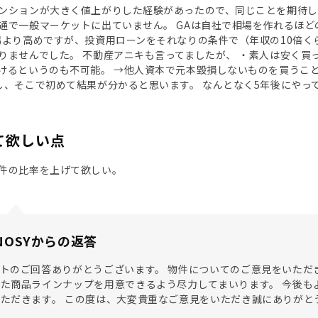
ンションが大きく値上がりした経験があったので、同じことを期待して
通で一般マーケットに出ていません。 GAは自社で相場を作れるほど
場より高めですが、投資用ローンをそれなりの条件で（年収の10倍
りませんでした。 不動産アニキも言ってましたが、 ・素人は安く買
けるというのも不可能。 →他人資本で元本毀損しないものを買うこ
し、そこで初めて結果が分かると思います。 なんとなく5年後にやっ
て欲しい点
件の比率を上げて欲しい。
NOSYからの返答
トのご回答ありがとうございます。 物件についてのご意見をいただ
た商品ラインナップを用意できるよう尽力してまいります。 今後も
ただきます。 この度は、大変貴重なご意見をいただき誠にありがと