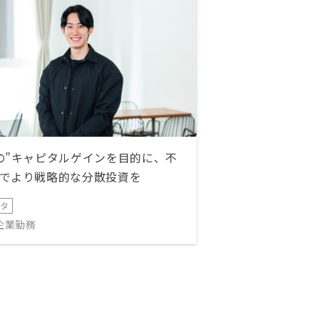
の”キャピタルゲインを目的に、不
でより戦略的な分散投資を
ータ
IT企業勤務