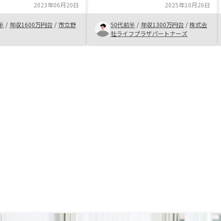
を提示して下さいまし
2023年06月20日
上旬に参加し、8月下旬から不動産
2025年10月26日
物件は土地勘のない私で
投資と太陽光発電に絞り込み情報収
い立地で需要も高く、将
半
/
年収1600万円台
/
市立野
50代前半
/
年収1300万円台
/
株式会
集しました。 最後は自社物件の不
が下がりにくいと思われ
社ライフプラザパートナーズ
動産投資業者とどちらにするか悩み
っと早くにしていたらそ
ましたが、物件の情報量が多く、他
くても良かったのにと思
を知っている中でアドバイスを頂け
ういうやり方をすれば
た点が決め手になり、RENOSYさん
ても出来るんだと希望を
を選択しました。
。ありがとうございまし
ース物件について、もう
仕組みを説明して頂けた
と思います。サブリース
nocyさんとの関係、
yさんが入る事の意味、メリ
リットなど。