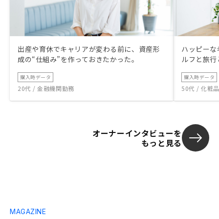
出産や育休でキャリアが変わる前に、資産形
ハッピーな
成の“仕組み”を作っておきたかった。
ルフと旅行
購入時データ
購入時データ
20代 / 金融機関勤務
50代 / 化
オーナーインタビューを
もっと見る
MAGAZINE