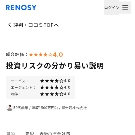
ログイン
評判・口コミTOPへ
4.0
総合評価：
投資リスクの分かり易い説明
サービス：
4.0
エージェント：
4.0
物件：
4.0
50代前半
/
年収1500万円台
/
富士通株式会社
目的
節税、 老後の年金対策