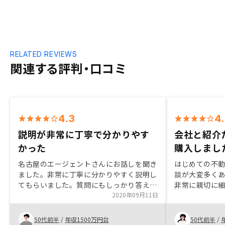
RELATED REVIEWS
関連する評判・口コミ
4.3
4
説明が非常に丁寧で分かりやす
会社と紹介
かった
購入しまし
名古屋のエージェントさんにお話しを聞き
はじめての不
ました。非常に丁寧に分かりやすく説明し
談が大変多く
てもらいました。質問にもしっかり答えて
非常に親切に
くれました。決裁後アプリに早く反映され
2020年09月11日
取引ができま
ると良い。
きる会社だっ
介状だったの
50代前半
/
年収1500万円台
50代前半
/