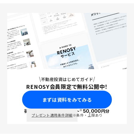
不動産投資はじめてガイド
RENOSY会員限定で無料公開中！
まずは資料をみてみる
※
初回面談で
ポイント
50,000
円分
PayPay
プレゼント適用条件詳細
※条件・上限あり