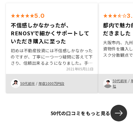
5.0
3
不信感しかなかったが、
都内で魅力
RENOSYで細かくサポートして
だきました
いただき購入に至った
大阪市内、九
資物件を購入し
初めは不動産投資には不信感しかなかった
スク分散観点
のですが、丁寧に一つ一つ疑問に答えて下
近く、また法
さり、信頼出来るようになりました。手続
ただきました。
きにも、細かくサポートして頂き、スムー
2021年05月11日
で、良い物件
ズに進める事ができました。全くの素人の
50代前半
/
私にも契約に至れたのは、全てスタッフの
50代前半
/
年収1000万円台
社
皆様のおかげです。全くの素人にとって
は、何が何だかよくわからないままに物事
が進んだ印象が少しあります。先の流れを
前もって、もう少し詳しく説明頂けるとも
50代の口コミをもっと見る
っとよかったかなと思います。