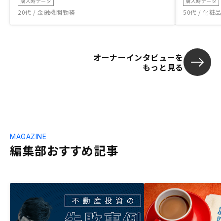
購入時データ
購入時データ
20代 / 金融機関勤務
50代 / 化
オーナーインタビューを
もっと見る
MAGAZINE
編集部おすすめ記事