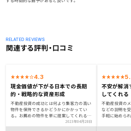
する時間的な猶予があると良いです。
RELATED REVIEWS
関連する評判・口コミ
4.3
5
現金価値が下がる日本での長期
不安が解消
的・戦略的な資産形成
してくれる
不動産投資の成功とは何より集客力の高い
不動産投資の
物件を保持できるかどうかにかかってい
などの説明を
る。お薦めの物件を単に提案してくれるの
手軽に始めら
ではなく、最大限希望の物件が見つかるま
2023年04月28日
持ちが高まりま
で粘り強く、根気よく対応いただいた。不
あるため不安