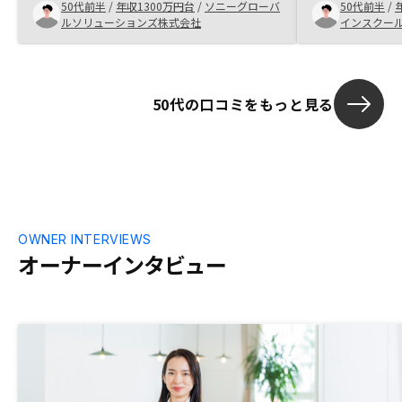
50代前半
/
年収1300万円台
/
ソニーグローバ
50代前半
/
動産投資は、未来の自分へのプレゼントと
が、様々なプ
ルソリューションズ株式会社
インスクー
考えている。物件紹介時に、内装の写真、
ートも受けら
付近見取り図も一緒に提供してほしい。
た。
50代の口コミをもっと見る
OWNER INTERVIEWS
オーナーインタビュー