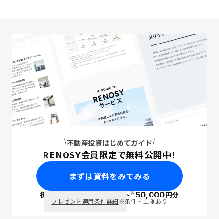
不動産投資はじめてガイド
RENOSY会員限定で無料公開中！
まずは資料をみてみる
※
初回面談で
ポイント
50,000
円分
PayPay
プレゼント適用条件詳細
※条件・上限あり